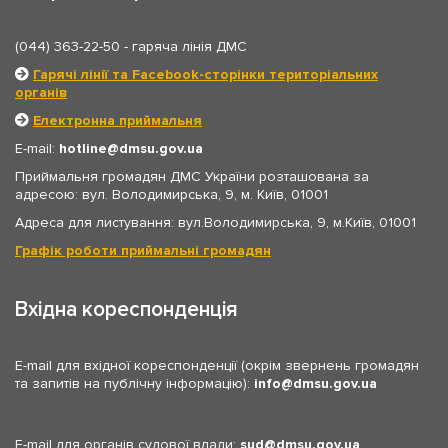
(044) 363-22-50
- гаряча лінія ДМС
Гарячі лінії та Facebook-сторінки територіальних
органів
Електронна приймальня
E-mail:
hotline
dmsu.gov.ua
Приймальня громадян ДМС України розташована за
адресою: вул. Володимирська, 9, м. Київ, 01001
Адреса для листування: вул.Володимирська, 9, м.Київ, 01001
Графік роботи приймальні громадян
Вхідна кореспонденція
E-mail для вхідної кореспонденції (окрім звернень громадян
та запитів на публічну інформацію):
info
dmsu.gov.ua
E-mail для органів судової влади:
sud
dmsu.gov.ua