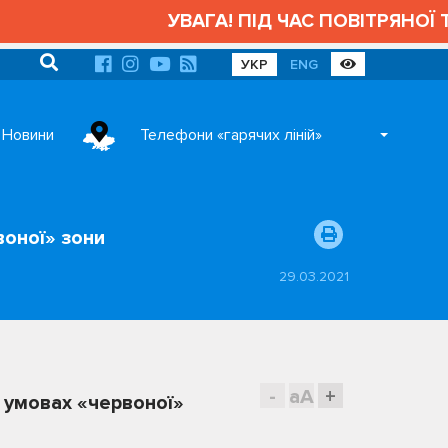
УВАГА! ПІД ЧАС ПОВІТРЯНОЇ Т
УКР
ENG
Новини
Телефони «гарячих ліній»
воної» зони
29.03.2021
-
aA
+
в умовах «червоної»