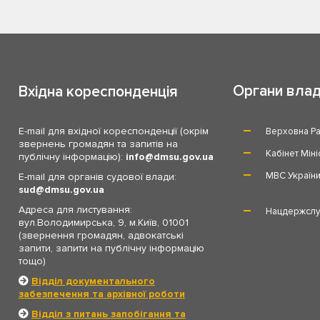
Органи вла
Вхідна кореспонденція
E-mail для вхідної кореспонденції (окрім
Верховна Ра
звернень громадян та запитів на
Кабінет Міні
публічну інформацію):
info
dmsu.gov.ua
МВС Україн
E-mail для органів судової влади:
sud
dmsu.gov.ua
Адреса для листування:
Нацдержслу
вул.Володимирська, 9, м.Київ, 01001
(звернення громадян, адвокатські
запити, запити на публічну інформацію
тощо)
Відділ документального
забезпечення та архівної роботи
Відділ з питань запобігання та