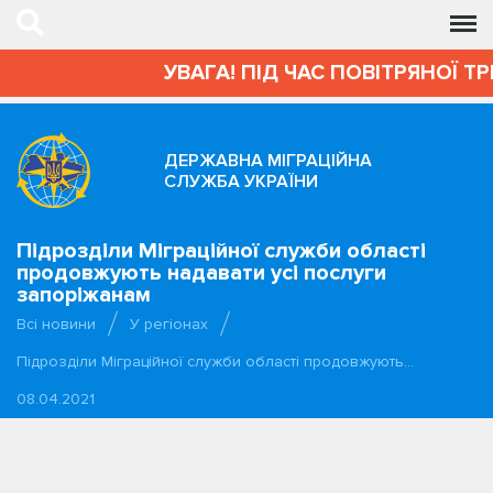
УВАГА! ПІД ЧАС ПОВІТРЯНОЇ Т
ДЕРЖАВНА МІГРАЦІЙНА
СЛУЖБА УКРАЇНИ
Підрозділи Міграційної служби області
продовжують надавати усі послуги
запоріжанам
Всі новини
У регіонах
Підрозділи Міграційної служби області продовжують…
08.04.2021