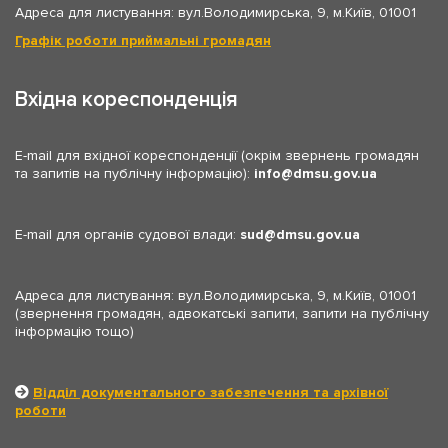
Адреса для листування: вул.Володимирська, 9, м.Київ, 01001
Графік роботи приймальні громадян
Вхідна кореспонденція
E-mail для вхідної кореспонденції (окрім звернень громадян
та запитів на публічну інформацію):
info
dmsu.gov.ua
E-mail для органів судової влади:
sud
dmsu.gov.ua
Адреса для листування: вул.Володимирська, 9, м.Київ, 01001
(звернення громадян, адвокатські запити, запити на публічну
інформацію тощо)
Відділ документального забезпечення та архівної
роботи