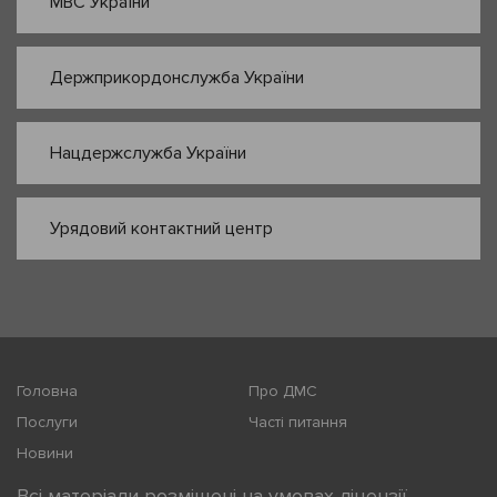
МВС України
Держприкордонслужба України
Нацдержслужба України
Урядовий контактний центр
Головна
Про ДМС
Послуги
Часті питання
Новини
Всі матеріали розміщені на умовах ліцензії