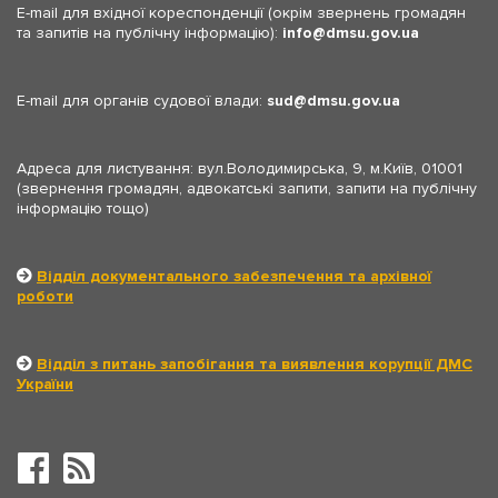
E-mail для вхідної кореспонденції (окрім звернень громадян
та запитів на публічну інформацію):
info
dmsu.gov.ua
E-mail для органів судової влади:
sud
dmsu.gov.ua
Адреса для листування: вул.Володимирська, 9, м.Київ, 01001
(звернення громадян, адвокатські запити, запити на публічну
інформацію тощо)
Відділ документального забезпечення та архівної
роботи
Відділ з питань запобігання та виявлення корупції ДМС
України