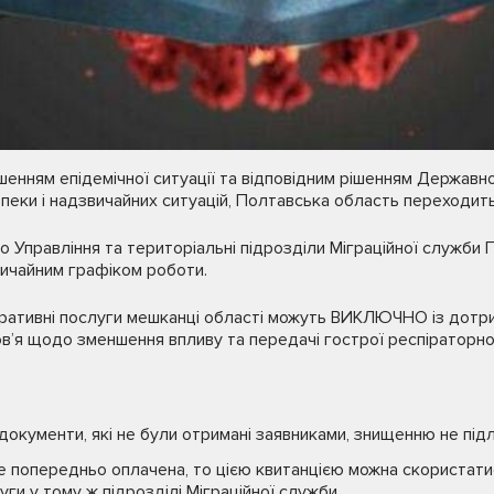
іршенням епідемічної ситуації та відповідним рішенням Державної
пеки і надзвичайних ситуацій, Полтавська область переходить
о Управління та територіальні підрозділи Міграційної сл
ичайним графіком роботи.
тративні послуги мешканці області можуть ВИКЛЮЧНО із дот
в’я щодо зменшення впливу та передачі гострої респіраторно
 документи, які не були отримані заявниками, знищенню не під
попередньо оплачена, то цією квитанцією можна скористатис
уги у тому ж підрозділі Міграційної служби.