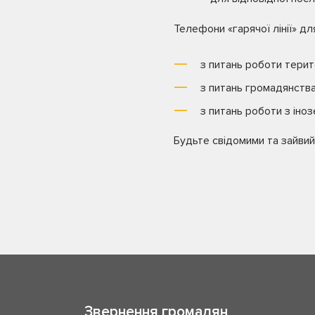
Телефони «гарячої лінії» дл
з питань роботи терит
з питань громадянств
з питань роботи з іно
Будьте свідомими та зайвий
Звернення громадян