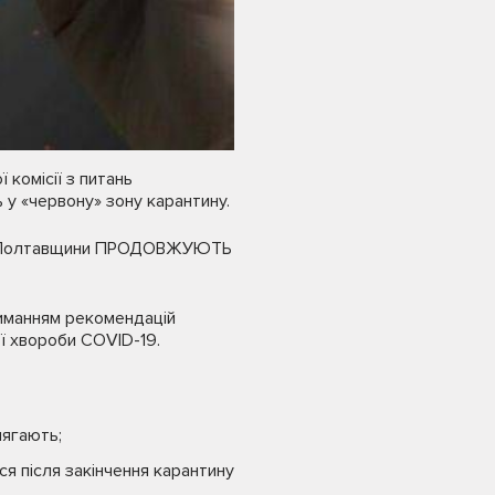
 комісії з питань
 у «червону» зону карантину.
ужби Полтавщини ПРОДОВЖУЮТЬ
риманням рекомендацій
ї хвороби COVID-19.
лягають;
я після закінчення карантину