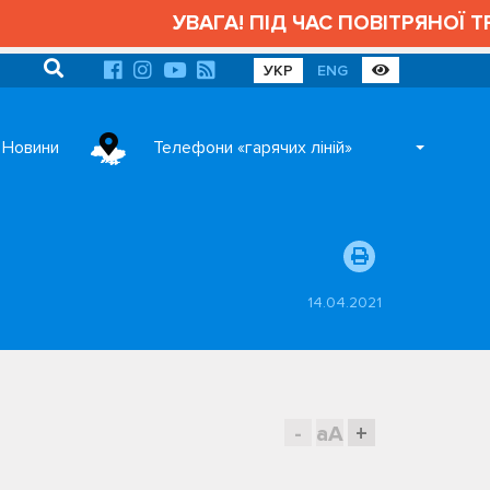
УВАГА! ПІД ЧАС ПОВІТРЯНОЇ ТРИ
УКР
ENG
Новини
Телефони «гарячих ліній»
14.04.2021
-
aA
+