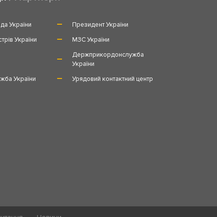
да України
Президент України
стрів України
МЗС України
и
Держприкордонслужба
України
жба України
Урядовий контактний центр