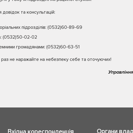
я довідок та консультацій:
оріальних підрозділів: (0532)60-89-69
а: (0532)50-02-02
земними громадянами: (0532)60-63-51
 раз не наражайте на небезпеку себе та оточуючих!
Управління
Органи вла
Вхідна кореспонденція