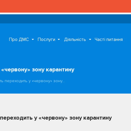
Про ДМС
Послуги
Діяльність
Часті питання
 «червону» зону карантину
ть переходить у «червону» зону…
переходить у «червону» зону карантину