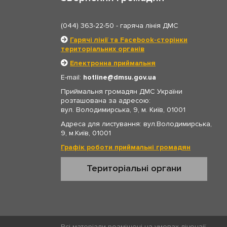
(044) 363-22-50
- гаряча лінія ДМС
Гарячі лінії та Facebook-сторінки
територіальних органів
Електронна приймальня
E-mail:
hotline
dmsu.gov.ua
Приймальня громадян ДМС України
розташована за адресою:
вул. Володимирська, 9, м. Київ, 01001
Адреса для листування: вул.Володимирська,
9, м.Київ, 01001
Графік роботи приймальні громадян
Територіальні органи
Всі матеріали розміщені на умовах ліцензії