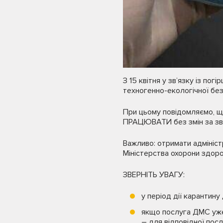
З 15 квітня у зв’язку із пог
техногенно-екологічної без
При цьому повідомляємо, щ
ПРАЦЮВАТИ без змін за зв
Важливо: отримати адмініс
Міністерства охорони здоро
ЗВЕРНІТЬ УВАГУ:
у період дії карантину
якщо послуга ДМС уже 
– для відповідної посл