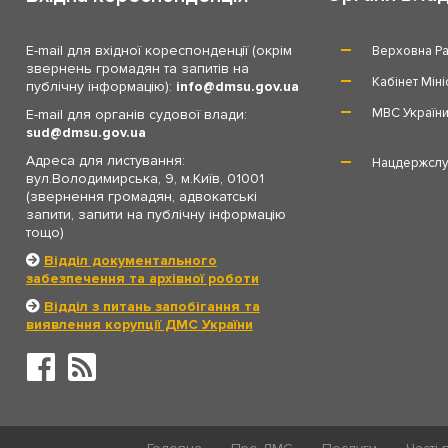
E-mail для вхідної кореспонденції (окрім
Верховна Ра
звернень громадян та запитів на
Кабінет Міні
публічну інформацію):
info
dmsu.gov.ua
МВС Україн
E-mail для органів судової влади:
sud
dmsu.gov.ua
Адреса для листування:
Нацдержслу
вул.Володимирська, 9, м.Київ, 01001
(звернення громадян, адвокатські
запити, запити на публічну інформацію
тощо)
Відділ документального
забезпечення та архівної роботи
Відділ з питань запобігання та
виявлення корупції ДМС України