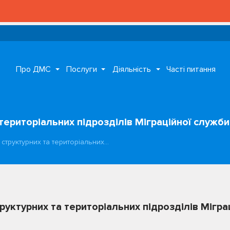
Про ДМС
Послуги
Діяльність
Часті питання
територіальних підрозділів Міграційної служби
 структурних та територіальних…
руктурних та територіальних підрозділів Мігра