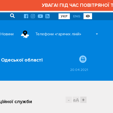
УВАГА! ПІД ЧАС ПОВІТРЯНОЇ ТР
УКР
ENG
Новини
Телефони «гарячих ліній»
 Одеської області
20.04.2021
-
aA
+
ційної служби