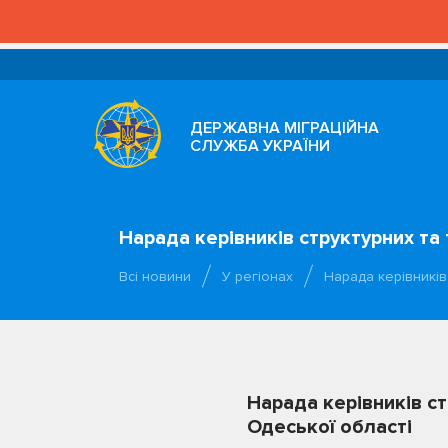
ДЕРЖАВНА МІГРАЦІЙНА
СЛУЖБА УКРАЇНИ
Нарада керівників структурних та 
Всі новини
У регіонах
Нарада керівників
Нарада керівників ст
Одеської області