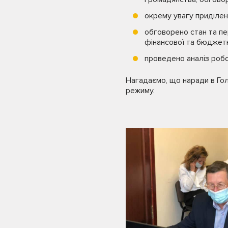
окрему увагу приділено
обговорено стан та пе
фінансової та бюджетн
проведено аналіз робо
Нагадаємо, що наради в Го
режиму.