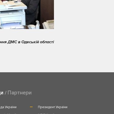
ння ДМС в Одеській області
ди
Партнери
да України
Президент України