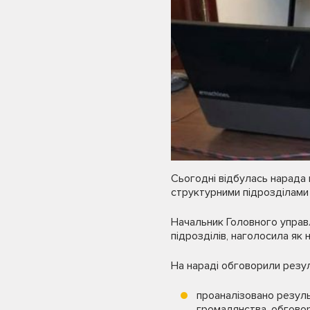
Сьогодні відбулась нарада 
структурними підрозділами 
Начальник Головного управ
підрозділів, наголосила як 
На нараді обговорили резул
проаналізовано резуль
громадянства, обговор