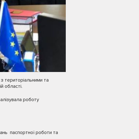
 з територіальними та
й області.
налізувала роботу
тань паспортної роботи та