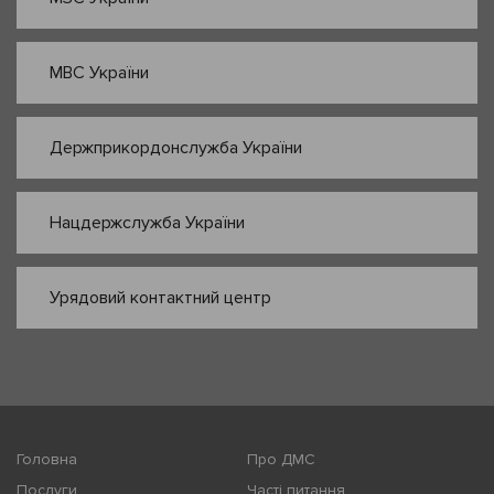
МВС України
Держприкордонслужба України
Нацдержслужба України
Урядовий контактний центр
Головна
Про ДМС
Послуги
Часті питання