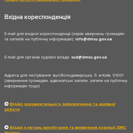
Вхідна кореспонденція
E-mail для вхідної кореспонденції (окрім звернень громадян
та запитів на публічну інформацію):
info
dmsu.gov.ua
E-mail для органів судової влади:
sud
dmsu.gov.ua
Адреса для листування: вул.Володимирська, 9, м.Київ, 01001
(звернення громадян, адвокатські запити, запити на публічну
інформацію тощо)
Відділ документального забезпечення та архівної
роботи
Відділ з питань запобігання та виявлення корупції ДМС
України