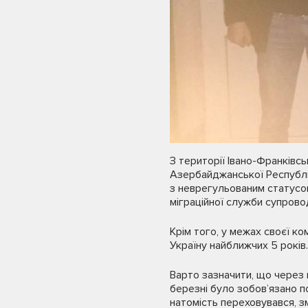
З території Івано-Франківс
Азербайджанської Республі
з неврегульованим статусом
міграційної служби супрово
Крім того, у межах своєї к
Україну найближчих 5 років.
Варто зазначити, що через
березні було зобов’язано п
натомість переховувався, з