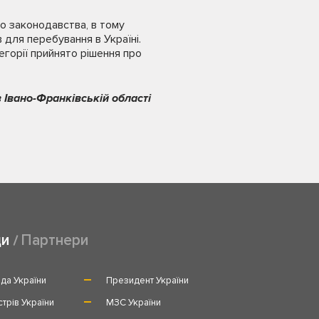
о законодавства, в тому
в для перебування в Україні.
егорії прийнято рішення про
 Івано-Франківській області
ди
Партнери
да України
Президент України
стрів України
МЗС України