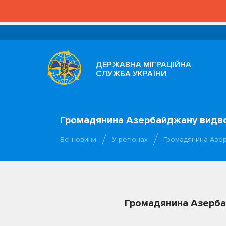
ДЕРЖАВНА МІГРАЦІЙНА
СЛУЖБА УКРАЇНИ
Громадянина Азербайджану видво
Всі новини
У регіонах
Громадянина Азер
Громадянина Азерба