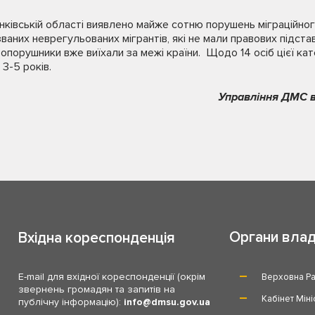
нківській області виявлено майже сотню порушень міграційног
званих неврегульованих мігрантів, які не мали правових підста
опорушники вже виїхали за межі країни. Щодо 14 осіб цієї кат
 3-5 років.
Управління ДМС в
Органи вла
Вхідна кореспонденція
E-mail для вхідної кореспонденції (окрім
Верховна Ра
звернень громадян та запитів на
Кабінет Міні
публічну інформацію):
info
dmsu.gov.ua