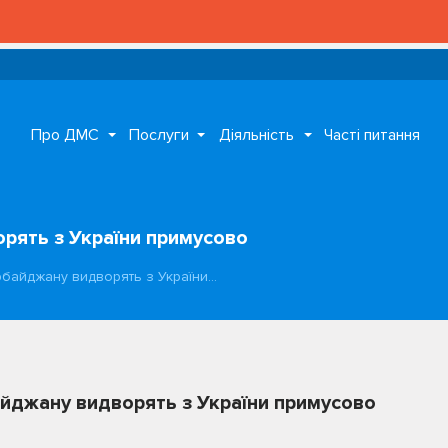
Про ДМС
Послуги
Діяльність
Часті питання
рять з України примусово
байджану видворять з України…
йджану видворять з України примусово