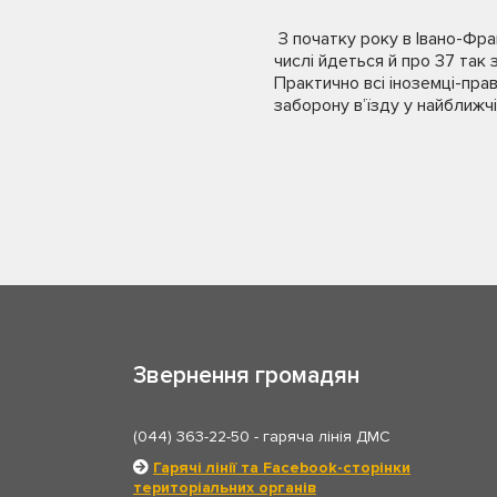
З початку року в Івано-Фра
числі йдеться й про 37 так 
Практично всі іноземці-прав
заборону в’їзду у найближчі
Звернення громадян
(044) 363-22-50
- гаряча лінія ДМС
Гарячі лінії та Facebook-сторінки
територіальних органів