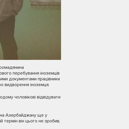
громадянина
ового перебування іноземців
ними документами працівники
ро видворення іноземця.
одому чоловікові відвідувати
нина Азербайджану ще у
 термін він цього не зробив,