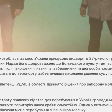
ької області за межі України примусово видворять 37-річного 
ки. Наразі його допроваджено до Волинського пункту тимчас
. Після вирішення питання з забезпеченням цієї особи проїз
дять її до аеропорту, забезпечивши виконання рішення суду п
омпетенції УДМС в області прийнято рішення про заборону мол
 втрату правових підстав для перебування в Україні громадя
окинути територію нашої країни самостійно. Однак у визначений
мінюючи місце перебування в Івано-Франківську.