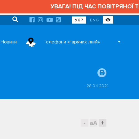
УВАГА! ПІД ЧАС ПОВІТРЯНОЇ ТР
УКР
ENG
Новини
Телефони «гарячих ліній»
28.04.2021
-
aA
+