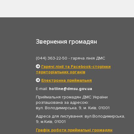
Звернення громадян
(044) 363-22-50
- гаряча лінія ДМС
Гарячі лінії та Facebook-сторінки
територіальних органів
Електронна приймальня
E-mail:
hotline
dmsu.gov.ua
Приймальня громадян ДМС України
розташована за адресою:
вул. Володимирська, 9, м. Київ, 01001
Адреса для листування: вул.Володимирська,
9, м.Київ, 01001
Графік роботи приймальні громадян