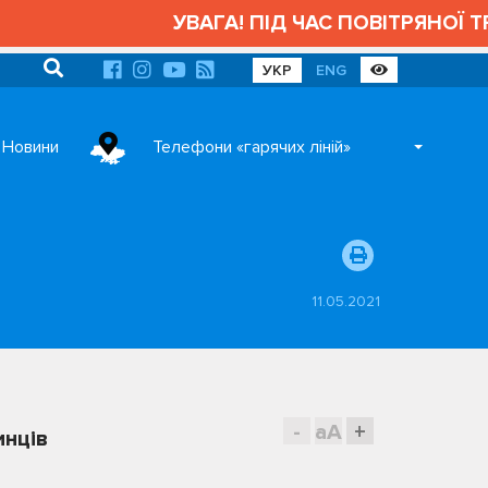
УВАГА! ПІД ЧАС ПОВІТРЯНОЇ ТРИВ
УКР
ENG
Новини
Телефони «гарячих ліній»
11.05.2021
-
aA
+
инців