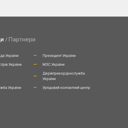
ди
Партнери
да України
Президент України
стрів України
МЗС України
и
Держприкордонслужба
України
жба України
Урядовий контактний центр