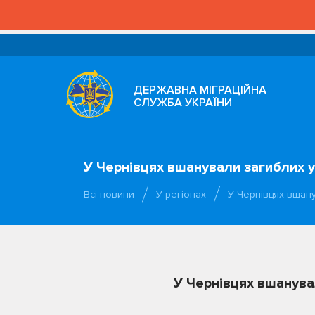
ДЕРЖАВНА МІГРАЦІЙНА
СЛУЖБА УКРАЇНИ
У Чернівцях вшанували загиблих у 
Всі новини
У регіонах
У Чернівцях вшану
У Чернівцях вшанувал