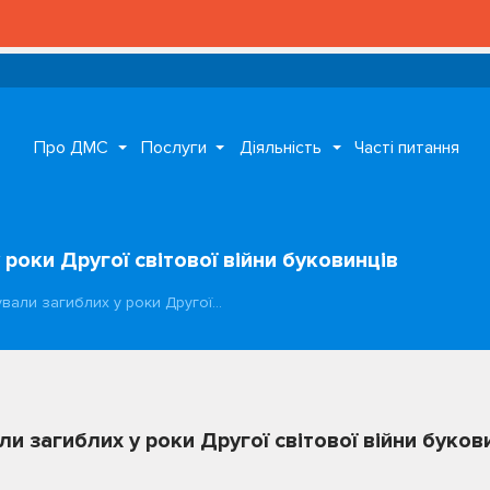
Про ДМС
Послуги
Діяльність
Часті питання
роки Другої світової війни буковинців
вали загиблих у роки Другої…
и загиблих у роки Другої світової війни буков