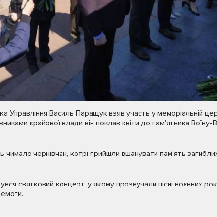
ка Управління Василь Паращук взяв участь у меморіальній це
вниками крайової влади він поклав квіти до пам'ятника Воїну
ь чимало чернівчан, котрі прийшли вшанувати пам'ять загибли
бувся святковий концерт, у якому прозвучали пісні воєнних рок
ремоги.