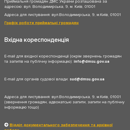
Приймальня громадян ДМС України розташована за
адресою: вул. Володимирська, 9, м. Київ, 01001
Адреса для листування: вул.Володимирська, 9, м.Київ, 01001
Графік роботи приймальні громадян
Вхідна кореспонденція
E-mail для вхідної кореспонденції (окрім звернень громадян
та запитів на публічну інформацію):
info
dmsu.gov.ua
E-mail для органів судової влади:
sud
dmsu.gov.ua
Адреса для листування: вул.Володимирська, 9, м.Київ, 01001
(звернення громадян, адвокатські запити, запити на публічну
інформацію тощо)
Відділ документального забезпечення та архівної