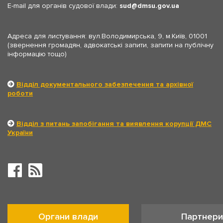
E-mail для органів судової влади:
sud
dmsu.gov.ua
Адреса для листування: вул.Володимирська, 9, м.Київ, 01001
(звернення громадян, адвокатські запити, запити на публічну
інформацію тощо)
Відділ документального забезпечення та архівної
роботи
Відділ з питань запобігання та виявлення корупції ДМС
України
Органи влади
Партнери