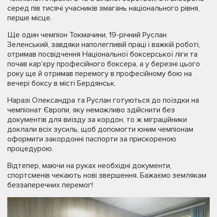
серед пів тисячі учасників змагань національного рівня,
перше місце.
Ще один чемпіон Токмачини, 19-річний Руслан
Зеленський, завдяки наполегливій праці і важкій роботі,
отримав посвідчення Національної боксерської ліги та
почав кар'єру професійного боксера, а у березні цього
року ще й отримав перемогу в професійному бою на
вечері боксу в місті Бердянськ.
Наразі Олександра та Руслан готуються до поїздки на
чемпіонат Європи, яку неможливо здійснити без
документів для виїзду за кордон, то ж міграційники
доклали всіх зусиль, щоб допомогти юним чемпіонам
оформити закордонні паспорти за прискореною
процедурою.
Відтепер, маючи на руках необхідні документи,
спортсменів чекають нові звершення. Бажаємо землякам
беззаперечних перемог!