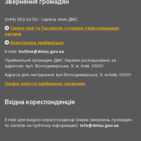
Звернення громадян
(044) 363-22-50
- гаряча лінія ДМС
Гарячі лінії та Facebook-сторінки територіальних
органів
Електронна приймальня
E-mail:
hotline
dmsu.gov.ua
Приймальня громадян ДМС України розташована за
адресою: вул. Володимирська, 9, м. Київ, 01001
Адреса для листування: вул.Володимирська, 9, м.Київ, 01001
Графік роботи приймальні громадян
Вхідна кореспонденція
E-mail для вхідної кореспонденції (окрім звернень громадян
та запитів на публічну інформацію):
info
dmsu.gov.ua