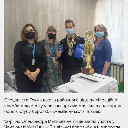
Спеціалісти Токмацького районного відділу Міграційної
служби документували паспортами для виїзду за кордон
борців клубу боротьби «Чемпіон» міста Токмак.
12-річна Олександра Малкова не лише взяла участь у
Чемпіонаті України U-15 з вільної боротьби, а й виборола