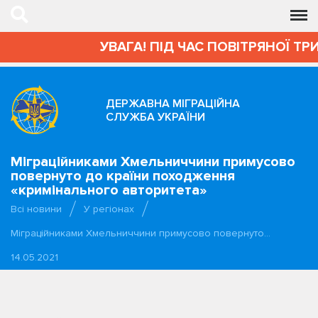
УВАГА! ПІД ЧАС ПОВІТРЯНОЇ ТРИ
ДЕРЖАВНА МІГРАЦІЙНА
СЛУЖБА УКРАЇНИ
Міграційниками Хмельниччини примусово
повернуто до країни походження
«кримінального авторитета»
Всі новини
У регіонах
Міграційниками Хмельниччини примусово повернуто…
14.05.2021