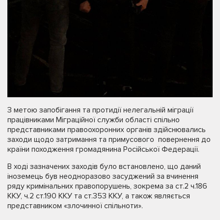
З метою запобігання та протидії нелегальній міграції
працівниками Міграційної служби області спільно
представниками правоохоронних органів здійснювались
заходи щодо затримання та примусового повернення до
країни походження громадянина Російської Федерації.
В ході зазначених заходів було встановлено, що даний
іноземець був неодноразово засуджений за вчинення
ряду кримінальних правопорушень, зокрема за ст.2 ч.186
ККУ, ч.2 ст.190 ККУ та ст.353 ККУ, а також являється
представником «злочинної спільноти».