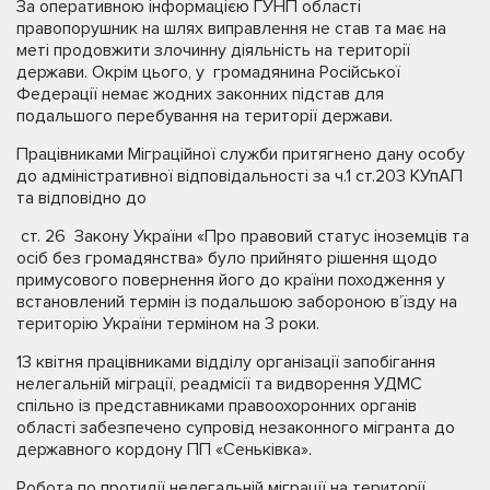
За оперативною інформацією ГУНП області
правопорушник на шлях виправлення не став та має на
меті продовжити злочинну діяльність на території
держави. Окрім цього, у громадянина Російської
Федерації немає жодних законних підстав для
подальшого перебування на території держави.
Працівниками Міграційної служби притягнено дану особу
до адміністративної відповідальності за ч.1 ст.203 КУпАП
та відповідно до
ст. 26 Закону України «Про правовий статус іноземців та
осіб без громадянства» було прийнято рішення щодо
примусового повернення його до країни походження у
встановлений термін із подальшою забороною в’їзду на
територію України терміном на 3 роки.
13 квітня працівниками відділу організації запобігання
нелегальній міграції, реадмісії та видворення УДМС
спільно із представниками правоохоронних органів
області забезпечено супровід незаконного мігранта до
державного кордону ПП «Сеньківка».
Робота по протидії нелегальній міграції на території