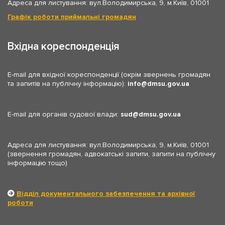
Адреса для листування: вул.Володимирська, 9, м.Київ, 01001
Графік роботи приймальні громадян
Вхідна кореспонденція
E-mail для вхідної кореспонденції (окрім звернень громадян
та запитів на публічну інформацію):
info
dmsu.gov.ua
E-mail для органів судової влади:
sud
dmsu.gov.ua
Адреса для листування: вул.Володимирська, 9, м.Київ, 01001
(звернення громадян, адвокатські запити, запити на публічну
інформацію тощо)
Відділ документального забезпечення та архівної
роботи