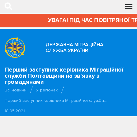
УВАГА! ПІД ЧАС ПОВІТРЯНОЇ 
ДЕРЖАВНА МІГРАЦІЙНА
СЛУЖБА УКРАЇНИ
Перший заступник керівника Міграційної
служби Полтавщини на зв'язку з
громадянами
Всі новини
У регіонах
Перший заступник керівника Міграційної служби…
18.05.2021