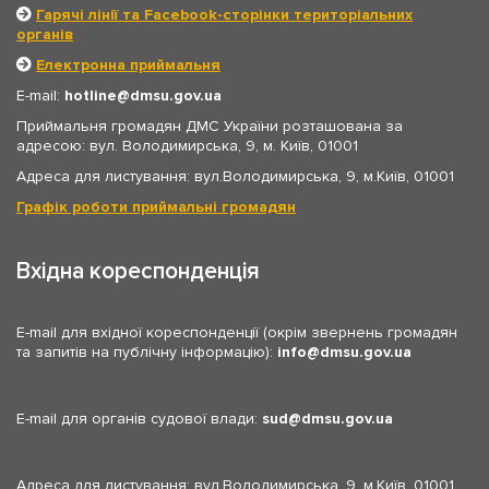
Гарячі лінії та Facebook-сторінки територіальних
органів
Електронна приймальня
E-mail:
hotline
dmsu.gov.ua
Приймальня громадян ДМС України розташована за
адресою: вул. Володимирська, 9, м. Київ, 01001
Адреса для листування: вул.Володимирська, 9, м.Київ, 01001
Графік роботи приймальні громадян
Вхідна кореспонденція
E-mail для вхідної кореспонденції (окрім звернень громадян
та запитів на публічну інформацію):
info
dmsu.gov.ua
E-mail для органів судової влади:
sud
dmsu.gov.ua
Адреса для листування: вул.Володимирська, 9, м.Київ, 01001