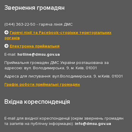
Звернення громадян
(044) 363-22-50
- гаряча лінія ДМС
Гарячі лінії та Facebook-сторінки територіальних
органів
Електронна приймальня
E-mail:
hotline
dmsu.gov.ua
Приймальня громадян ДМС України розташована за
адресою: вул. Володимирська, 9, м. Київ, 01001
Адреса для листування: вул.Володимирська, 9, м.Київ, 01001
Графік роботи приймальні громадян
Вхідна кореспонденція
E-mail для вхідної кореспонденції (окрім звернень громадян
та запитів на публічну інформацію):
info
dmsu.gov.ua