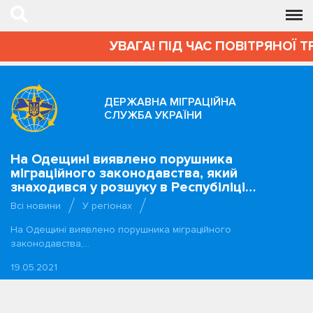
УВАГА! ПІД ЧАС ПОВІТРЯНОЇ Т
ДЕРЖАВНА МІГРАЦІЙНА
СЛУЖБА УКРАЇНИ
На Одещині виявлено порушника
міграційного законодавства, який
знаходився у розшуку в Респубіліці…
Всі новини
У регіонах
На Одещині виявлено порушника міграційного
законодавства,…
19.05.2021