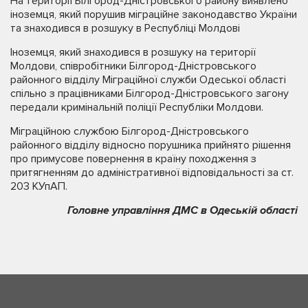
На території Білгород-Дністровського району виявлено
іноземця, який порушив міграційне законодавство України
та знаходився в розшуку в Республіці Молдові
Іноземця, який знаходився в розшуку на території
Молдови, співробітники Білгород-Дністровського
районного відділу Міграційної служби Одеської області
спільно з працівниками Білгород-Дністровського загону
передали кримінальній поліції Республіки Молдови.
Міграційною службою Білгород-Дністровського
районного відділу відносно порушника прийнято рішення
про примусове повернення в країну походження з
притягненням до адміністративної відповідальності за ст.
203 КУпАП.
Головне управління ДМС в Одеській області