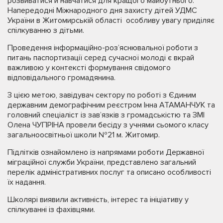
розвиватися й навчатися для кращого майбутнього.
Напередодні Міжнародного дня захисту дітей УДМС
України в Житомирській області особливу увагу приділяє
спілкуванню з дітьми.
Проведення інформаційно-роз’яснювальної роботи з
питань паспортизації серед сучасної молоді є вкрай
важливою у контексті формування свідомого
відповідального громадянина.
З цією метою, завідувач сектору по роботі з Єдиним
державним демографічним реєстром Інна АТАМАНЧУК та
головний спеціаліст із зав’язків з громадськістю та ЗМІ
Олена ЧУПРІНА провели бесіду з учнями сьомого класу
загальноосвітньої школи №21 м. Житомир.
Підлітків ознайомлено із напрямами роботи Державної
міграційної служби України, представлено загальний
перелік адміністративних послуг та описано особливості
їх надання.
Школярі виявили активність, інтерес та ініціативу у
спілкуванні із фахівцями.