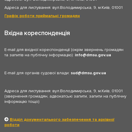
Адреса для листування: вул.Володимирська, 9, м.Київ, 01001
Графік роботи приймальні громадян
Вхідна кореспонденція
E-mail для вхідної кореспонденції (окрім звернень громадян
та запитів на публічну інформацію):
info
dmsu.gov.ua
E-mail для органів судової влади:
sud
dmsu.gov.ua
Адреса для листування: вул.Володимирська, 9, м.Київ, 01001
(звернення громадян, адвокатські запити, запити на публічну
інформацію тощо)
Відділ документального забезпечення та архівної
роботи