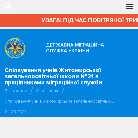
УВАГА! ПІД ЧАС ПОВІТРЯНОЇ ТРИВ
ДЕРЖАВНА МІГРАЦІЙНА
СЛУЖБА УКРАЇНИ
Спілкування учнів Житомирської
загальноосвітньої школи №21 з
працівниками міграційної служби
Всі новини
У регіонах
Спілкування учнів Житомирської загальноосвітньої…
24.05.2021