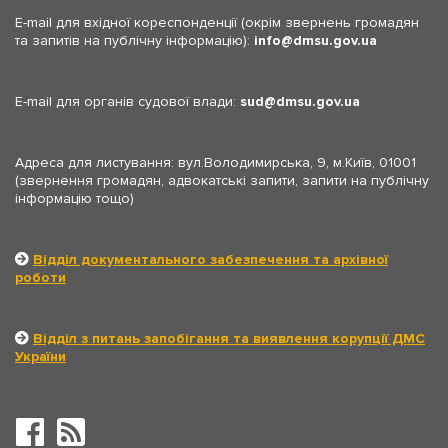
E-mail для вхідної кореспонденції (окрім звернень громадян
та запитів на публічну інформацію):
info
dmsu.gov.ua
E-mail для органів судової влади:
sud
dmsu.gov.ua
Адреса для листування: вул.Володимирська, 9, м.Київ, 01001
(звернення громадян, адвокатські запити, запити на публічну
інформацію тощо)
Відділ документального забезпечення та архівної
роботи
Відділ з питань запобігання та виявлення корупції ДМС
України