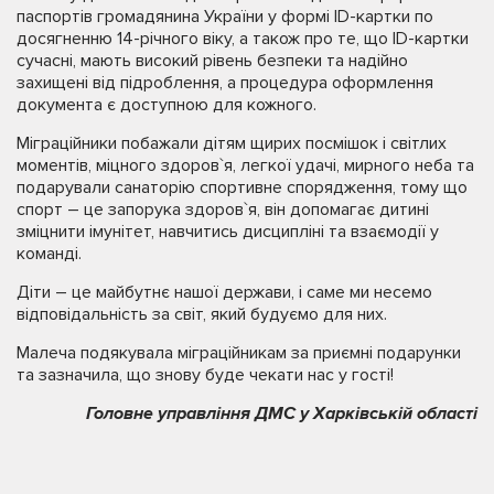
паспортів громадянина України у формі ID-картки по
досягненню 14-річного віку, а також про те, що ID-картки
сучасні, мають високий рівень безпеки та надійно
захищені від підроблення, а процедура оформлення
документа є доступною для кожного.
Міграційники побажали дітям щирих посмішок і світлих
моментів, міцного здоров`я, легкої удачі, мирного неба та
подарували санаторію спортивне спорядження, тому що
спорт – це запорука здоров`я, він допомагає дитині
зміцнити імунітет, навчитись дисципліні та взаємодії у
команді.
Діти – це майбутнє нашої держави, і саме ми несемо
відповідальність за світ, який будуємо для них.
Малеча подякувала міграційникам за приємні подарунки
та зазначила, що знову буде чекати нас у гості!
Головне управління ДМС у Харківській області