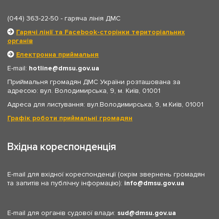
(044) 363-22-50
- гаряча лінія ДМС
Гарячі лінії та Facebook-сторінки територіальних
органів
Електронна приймальня
E-mail:
hotline
dmsu.gov.ua
Приймальня громадян ДМС України розташована за
адресою: вул. Володимирська, 9, м. Київ, 01001
Адреса для листування: вул.Володимирська, 9, м.Київ, 01001
Графік роботи приймальні громадян
Вхідна кореспонденція
E-mail для вхідної кореспонденції (окрім звернень громадян
та запитів на публічну інформацію):
info
dmsu.gov.ua
E-mail для органів судової влади:
sud
dmsu.gov.ua