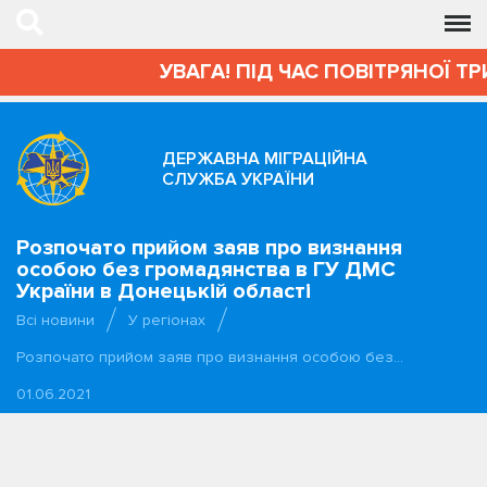
УВАГА! ПІД ЧАС ПОВІТРЯНОЇ ТР
ДЕРЖАВНА МІГРАЦІЙНА
СЛУЖБА УКРАЇНИ
Розпочато прийом заяв про визнання
особою без громадянства в ГУ ДМС
України в Донецькій області
Всі новини
У регіонах
Розпочато прийом заяв про визнання особою без…
01.06.2021