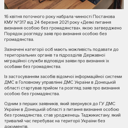
16 квітня поточного року набрала чинності Постанова
КМУ №317 від 24 березня 2021 року «Деякі питання
визнання особою без громадянства», якою затверджено
Порядок розгляду заяв про визнання особою без
громадянства.
Зазначені категорії осіб мають можливість подавати до
територіальних органів та підрозділів Державної
міграційної служби відповідні заяви про визнання їх
особами без громадянства.
Із застосуванням засобів відомчої інформаційної системи
ДМС в Головному управлінні ДМС України в Донецькій
області стартував прийом та розгляд заяв про визнання
особою без громадянства.
Одним з перших заявників, який звернувся до ГУ ДМС
України в Донецькій області з питання визнання особою
без громадянства, став уродженець Таджикистану, який
тривалий час перебуває на території України без
документів.