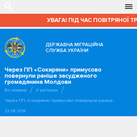
УВАГА! ПІД ЧАС ПОВІТРЯНОЇ Т
ДЕРЖАВНА МІГРАЦІЙНА
СЛУЖБА УКРАЇНИ
Через ПП «Сокиряни» примусово
повернули раніше засудженого
громадянина Молдови
Всі новини
У регіонах
Через ПП «Сокиряни» примусово повернули раніше…
23.08.2018