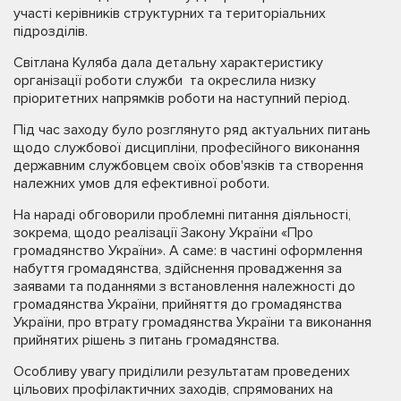
участі керівників структурних та територіальних
підрозділів.
Світлана Куляба дала детальну характеристику
організації роботи служби та окреслила низку
пріоритетних напрямків роботи на наступний період.
Під час заходу було розглянуто ряд актуальних питань
щодо службової дисципліни, професійного виконання
державним службовцем своїх обов'язків та створення
належних умов для ефективної роботи.
На нараді обговорили проблемні питання діяльності,
зокрема, щодо реалізації Закону України «Про
громадянство України». А саме: в частині оформлення
набуття громадянства, здійснення провадження за
заявами та поданнями з встановлення належності до
громадянства України, прийняття до громадянства
України, про втрату громадянства України та виконання
прийнятих рішень з питань громадянства.
Особливу увагу приділили результатам проведених
цільових профілактичних заходів, спрямованих на