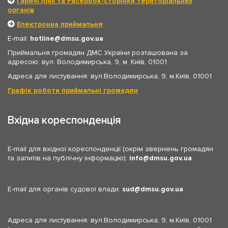
Гарячі лінії та Facebook-сторінки територіальних
органів
Електронна приймальня
E-mail:
hotline
dmsu.gov.ua
Приймальня громадян ДМС України розташована за
адресою: вул. Володимирська, 9, м. Київ, 01001
Адреса для листування: вул.Володимирська, 9, м.Київ, 01001
Графік роботи приймальні громадян
Вхідна кореспонденція
E-mail для вхідної кореспонденції (окрім звернень громадян
та запитів на публічну інформацію):
info
dmsu.gov.ua
E-mail для органів судової влади:
sud
dmsu.gov.ua
Адреса для листування: вул.Володимирська, 9, м.Київ, 01001