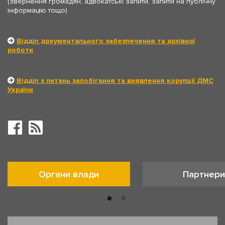
(звернення громадян, адвокатські запити, запити на публічну
інформацію тощо)
Відділ документального забезпечення та архівної
роботи
Відділ з питань запобігання та виявлення корупції ДМС
України
Органи влади
Партнери