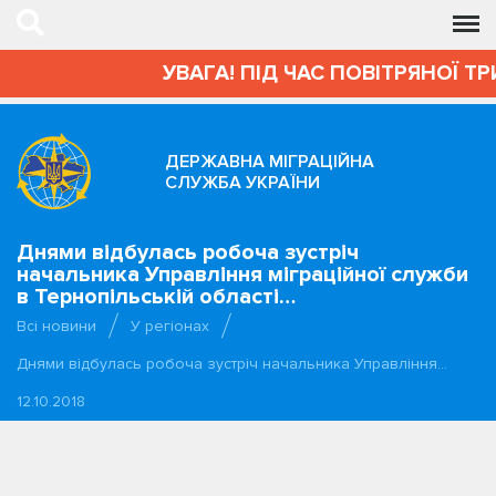
УВАГА! ПІД ЧАС ПОВІТРЯНОЇ ТР
ДЕРЖАВНА МІГРАЦІЙНА
СЛУЖБА УКРАЇНИ
Днями відбулась робоча зустріч
начальника Управління міграційної служби
в Тернопільській області…
Всі новини
У регіонах
Днями відбулась робоча зустріч начальника Управління…
12.10.2018