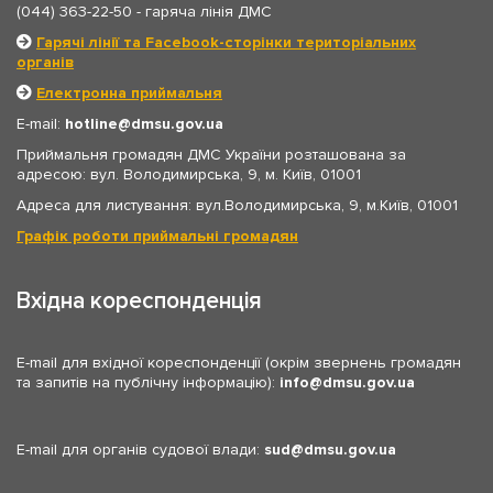
(044) 363-22-50
- гаряча лінія ДМС
Гарячі лінії та Facebook-сторінки територіальних
органів
Електронна приймальня
E-mail:
hotline
dmsu.gov.ua
Приймальня громадян ДМС України розташована за
адресою: вул. Володимирська, 9, м. Київ, 01001
Адреса для листування: вул.Володимирська, 9, м.Київ, 01001
Графік роботи приймальні громадян
Вхідна кореспонденція
E-mail для вхідної кореспонденції (окрім звернень громадян
та запитів на публічну інформацію):
info
dmsu.gov.ua
E-mail для органів судової влади:
sud
dmsu.gov.ua