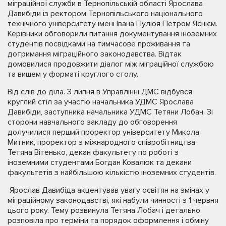
міграційної служби в Тернопільській області Ярослава
Давибіди із ректором Тернопільського національного
технічного університету імені Івана Пулюя Петром Яснієм.
Керівники обговорили питання документування іноземних
студентів посвідками на тимчасове проживання та
дотримання міграційного законодавства. Відтак
домовилися продовжити діалог між міграційної службою
та вишем у форматі круглого столу.
Від слів до діла. 3 липня в Управлінні ДМС відбувся
круглий стіл за участю начальника УДМС Ярослава
Давибіди, заступника начальника УДМС Тетяни Лобач. Зі
сторони навчального закладу до обговорення
долучилися перший проректор університету Микола
Митник, проректор з міжнародного співробітництва
Тетяна Вітенько, декан факультету по роботі з
іноземними студентами Богдан Ковалюк та декани
факультетів з найбільшою кількістю іноземних студентів.
Ярослав Давибіда акцентував увагу освітян на змінах у
міграційному законодавстві, які набули чинності з 1 червня
цього року. Тему розвинула Тетяна Лобач і детально
розповіла про терміни та порядок оформлення і обміну