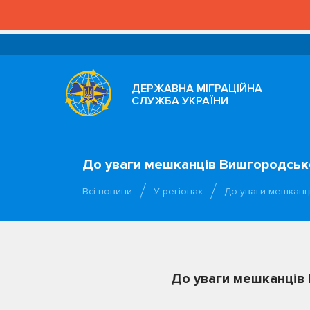
ДЕРЖАВНА МІГРАЦІЙНА
СЛУЖБА УКРАЇНИ
До уваги мешканців Вишгородськог
Всі новини
У регіонах
До уваги мешканц
До уваги мешканців 