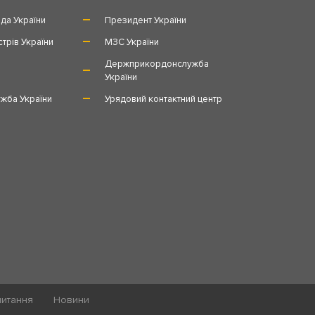
да України
Президент України
стрів України
МЗС України
и
Держприкордонслужба
України
жба України
Урядовий контактний центр
питання
Новини