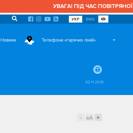
УВАГА! ПІД ЧАС ПОВІТРЯНОЇ 
УКР
ENG
Новини
Телефони «гарячих ліній»
30.11.2018
-
aA
+