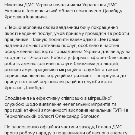
Наказам ДМС України начальником Управління ДМС
України в Тернопільській області призначено Давибіду
Ярослава Івановича.
«Першочерговим своїм завданням бачу покращення
якості надання послуг, умов прийому громадян та роботи
працівників. Планую посилити взаємодію з Центрами
надання адміністративних послуг, особливо в частині
оформлення паспорта громадянина України для виїзду за
кордон та ID-карток. Робота у форматі «фронт-бек-офіс»
робить адміністративні послуги ближчими до людей,
розвантажує працівників міграційної служби, а також
сприяє зменшенню корупційних ризиків», - звернувся до
присутніх новий керівник міграційної служби краю
Ярослав Давибіда.
Сподівання на ефективну співпрацю з міграційної
службою щодо виявлення нелегальних мігрантів та
протидії етнічній злочинності висловив начальник ГУПН в
Тернопільській області Олександр Богомол.
По завершенню офіційної частини заходу, Голова ДМС
провів робочу нараду з працівниками обласного апарату