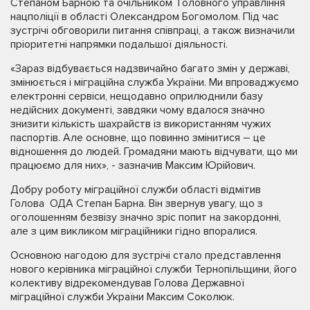
Степаном Барною та очільником Головного управління
нацполіції в області Олександром Богомолом. Під час
зустрічі обговорили питання співпраці, а також визначили
пріоритетні напрямки подальшої діяльності.
«Зараз відбувається надзвичайно багато змін у державі,
змінюється і міграційна служба України. Ми впроваджуємо
електронні сервіси, нещодавно оприлюднили базу
недійсних документі, завдяки чому вдалося значно
знизити кількість шахрайств із використанням чужих
паспортів. Але основне, що повинно змінитися – це
відношення до людей. Громадяни мають відчувати, що ми
працюємо для них», - зазначив Максим Юрійович.
Добру роботу міграційної служби області відмітив
Голова ОДА Степан Барна. Він звернув увагу, що з
оголошенням безвізу значно зріс попит на закордонні,
але з цим викликом міграційники гідно впоралися.
Основною нагодою для зустрічі стало представлення
нового керівника міграційної служби Тернопільщини, його
колективу відрекомендував Голова Державної
міграційної служби України Максим Соколюк.