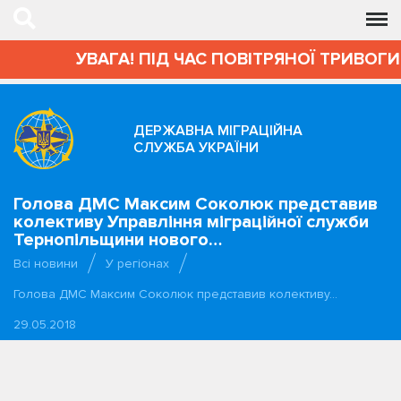
УВАГА! ПІД ЧАС ПОВІТРЯНОЇ ТРИВОГИ
ДЕРЖАВНА МІГРАЦІЙНА
СЛУЖБА УКРАЇНИ
Голова ДМС Максим Соколюк представив
колективу Управління міграційної служби
Тернопільщини нового…
Всі новини
У регіонах
Голова ДМС Максим Соколюк представив колективу…
29.05.2018