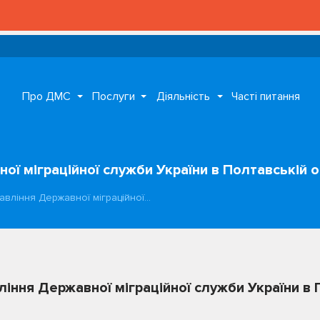
Про ДМС
Послуги
Діяльність
Часті питання
ої міграційної служби України в Полтавській о
авління Державної міграційної…
ління Державної міграційної служби України в 