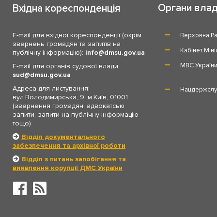
Органи вла
Вхідна кореспонденція
E-mail для вхідної кореспонденції (окрім
Верховна Ра
звернень громадян та запитів на
Кабінет Міні
публічну інформацію):
info
dmsu.gov.ua
МВС Україн
E-mail для органів судової влади:
sud
dmsu.gov.ua
Адреса для листування:
Нацдержслу
вул.Володимирська, 9, м.Київ, 01001
(звернення громадян, адвокатські
запити, запити на публічну інформацію
тощо)
Відділ документального
забезпечення та архівної роботи
Відділ з питань запобігання та
виявлення корупції ДМС України