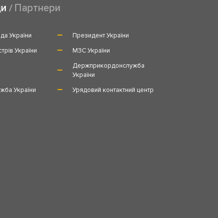
ди
Партнери
да України
Президент України
стрів України
МЗС України
и
Держприкордонслужба
України
жба України
Урядовий контактний центр