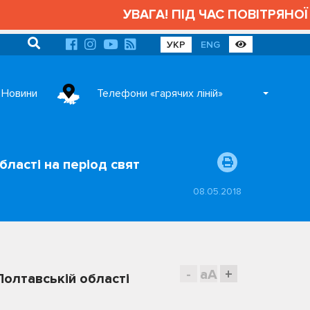
УВАГА! ПІД ЧАС ПОВІТРЯНОЇ 
УКР
ENG
Новини
Телефони «гарячих ліній»
бласті на період свят
08.05.2018
-
aA
+
Полтавській області