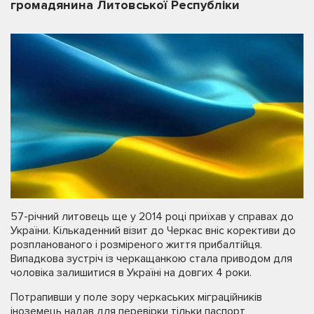
громадянина Литовської Республіки
57-річний литовець ще у 2014 році приїхав у справах до
України. Кількаденний візит до Черкас вніс корективи до
розпланованого і розміреного життя прибалтійця.
Випадкова зустріч із черкащанкою стала приводом для
чоловіка залишитися в Україні на довгих 4 роки.
Потрапивши у поле зору черкаських міграційників
іноземець надав для перевірки тільки паспорт