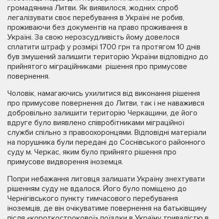
громадянина Литви. Як виявилося, жодних спроб
легалізувати своє перебування в Україні не робив,
проживаючи без документів на право проживання в
Україні. За свою нерозсудливість йому довелося
сплатити штраф у розмірі 1700 грн та протягом 10 днів
був змушений залишити територію України відповідно до
прийнятого міграційниками рішення про примусове
повернення.
Чоловік, намагаючись ухилитися від виконання рішення
про примусове повернення до Литви, так і не наважився
добровільно залишити територію Черкащини, де його
вдруге було виявлено співробітниками міграційної
служби спільно з правоохоронцями. Відповідні матеріали
на порушника були передані до Соснівського районного
суду м. Черкас, яким було прийнято рішення про
примусове видворення іноземця.
Попри небажання литовця залишати Україну знехтувати
рішенням суду не вдалося. Його було поміщено до
Чернігівського пункту тимчасового перебування
іноземців, де він очікуватиме повернення на батьківщину
після «короткострокової» поїздки в Україну тривалістю в