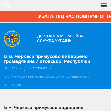
УВАГА! ПІД ЧАС ПОВІТРЯНОЇ Т
ДЕРЖАВНА МІГРАЦІЙНА
СЛУЖБА УКРАЇНИ
Із м. Черкаси примусово видворено
громадянина Литовської Республіки
Всі новини
У регіонах
Із м. Черкаси примусово видворено громадянина…
07.09.2018
Із м. Черкаси примусово видворено