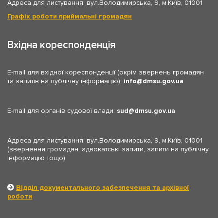
Адреса для листування: вул.Володимирська, 9, м.Київ, 01001
Графік роботи приймальні громадян
Вхідна кореспонденція
E-mail для вхідної кореспонденції (окрім звернень громадян
та запитів на публічну інформацію):
info
dmsu.gov.ua
E-mail для органів судової влади:
sud
dmsu.gov.ua
Адреса для листування: вул.Володимирська, 9, м.Київ, 01001
(звернення громадян, адвокатські запити, запити на публічну
інформацію тощо)
Відділ документального забезпечення та архівної
роботи