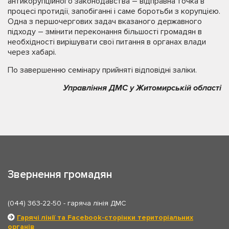
антикорупційного законодавства – відправна точка в
процесі протидії, запобіганні і саме боротьби з корупцією.
Одна з першочергових задач вказаного державного
підходу – змінити переконання більшості громадян в
необхідності вирішувати свої питання в органах влади
через хабарі.
По завершенню семінару прийняті відповідні заліки.
Управління ДМС у Житомирській області
Звернення громадян
(044) 363-22-50
- гаряча лінія ДМС
Гарячі лінії та Facebook-сторінки територіальних
органів