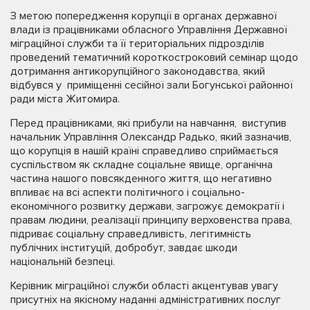
З метою попередження корупції в органах державної
влади із працівниками обласного Управління Державної
міграційної служби та її територіальних підрозділів
проведений тематичний короткостроковий семінар щодо
дотримання антикорупційного законодавства, який
відбувся у приміщенні сесійної зали Богунської районної
ради міста Житомира.
Перед працівниками, які прибули на навчання, виступив
начальник Управління Олександр Радько, який зазначив,
що корупція в нашій країні справедливо сприймається
суспільством як складне соціальне явище, органічна
частина нашого повсякденного життя, що негативно
впливає на всі аспекти політичного і соціально-
економічного розвитку держави, загрожує демократії і
правам людини, реалізації принципу верховенства права,
підриває соціальну справедливість, легітимність
публічних інституцій, добробут, завдає шкоди
національній безпеці.
Керівник міграційної служби області акцентував увагу
присутніх на якісному наданні адміністративних послуг