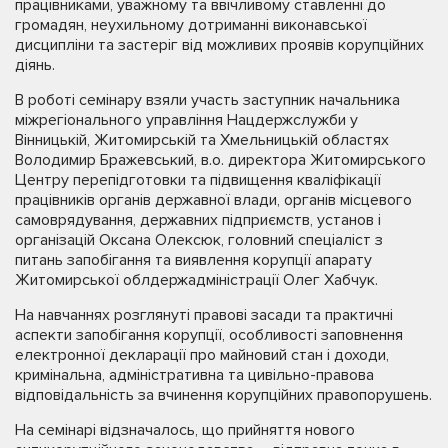
працівниками, уважному та ввічливому ставленні до
громадян, неухильному дотриманні виконавської
дисципліни та застеріг від можливих проявів корупційних
діянь.
В роботі семінару взяли участь заступник начальника
міжрегіонального управління Нацдержслужби у
Вінницькій, Житомирській та Хмельницькій областях
Володимир Бражевський, в.о. директора Житомирського
Центру перепідготовки та підвищення кваліфікації
працівників органів державної влади, органів місцевого
самоврядування, державних підприємств, установ і
організацій Оксана Олексюк, головний спеціаліст з
питань запобігання та виявлення корупції апарату
Житомирської облдержадміністрації Олег Хабчук.
На навчаннях розглянуті правові засади та практичні
аспекти запобігання корупції, особливості заповнення
електронної декларації про майновий стан і доходи,
кримінальна, адміністративна та цивільно-правова
відповідальність за вчинення корупційних правопорушень.
На семінарі відзначалось, що прийняття нового