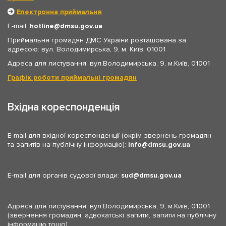
Електронна приймальня
E-mail:
hotline
dmsu.gov.ua
Приймальня громадян ДМС України розташована за
адресою: вул. Володимирська, 9, м. Київ, 01001
Адреса для листування: вул.Володимирська, 9, м.Київ, 01001
Графік роботи приймальні громадян
Вхідна кореспонденція
E-mail для вхідної кореспонденції (окрім звернень громадян
та запитів на публічну інформацію):
info
dmsu.gov.ua
E-mail для органів судової влади:
sud
dmsu.gov.ua
Адреса для листування: вул.Володимирська, 9, м.Київ, 01001
(звернення громадян, адвокатські запити, запити на публічну
інформацію тощо)