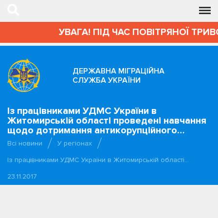
УВАГА! ПІД ЧАС ПОВІТРЯНОЇ ТРИВ
ДЕРЖАВНА МІГРАЦІЙНА
СЛУЖБА УКРАЇНИ
Із працівниками УДМС України в
Житомирській області проведені навчання
щодо дотримання антикорупційного…
Всі новини
У регіонах
Із працівниками УДМС України в Житомирській області…
23.11.2017