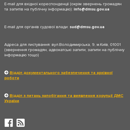
E-mail для вхідної кореспонденції (окрім звернень громадян
та запитів на публічну інформацію):
info
dmsu.gov.ua
E-mail для органів судової влади:
sud
dmsu.gov.ua
Адреса для листування: вул.Володимирська, 9, м.Київ, 01001
(звернення громадян, адвокатські запити, запити на публічну
інформацію тощо)
Відділ документального забезпечення та архівної
роботи
Відділ з питань запобігання та виявлення корупції ДМС
України