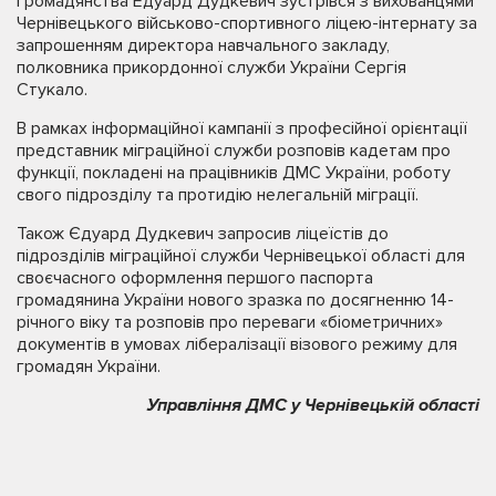
громадянства Едуард Дудкевич зустрівся з вихованцями
Чернівецького військово-спортивного ліцею-інтернату за
запрошенням директора навчального закладу,
полковника прикордонної служби України Сергія
Стукало.
В рамках інформаційної кампанії з професійної орієнтації
представник міграційної служби розповів кадетам про
функції, покладені на працівників ДМС України, роботу
свого підрозділу та протидію нелегальній міграції.
Також Єдуард Дудкевич запросив ліцеїстів до
підрозділів міграційної служби Чернівецької області для
своєчасного оформлення першого паспорта
громадянина України нового зразка по досягненню 14-
річного віку та розповів про переваги «біометричних»
документів в умовах лібералізації візового режиму для
громадян України.
Управління ДМС у Чернівецькій області