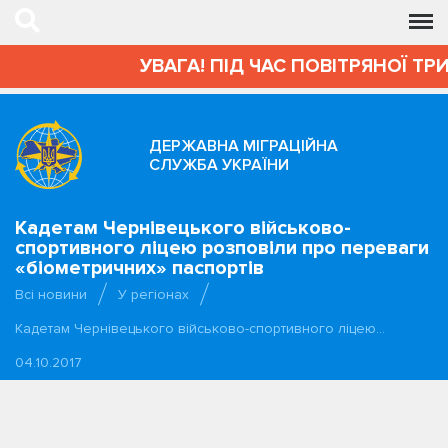
УВАГА! ПІД ЧАС ПОВІТРЯНОЇ ТР
ДЕРЖАВНА МІГРАЦІЙНА
СЛУЖБА УКРАЇНИ
Кадетам Чернівецького військово-
спортивного ліцею розповіли про переваги
«біометричних» паспортів
Всі новини
У регіонах
Кадетам Чернівецького військово-спортивного ліцею…
04.10.2017