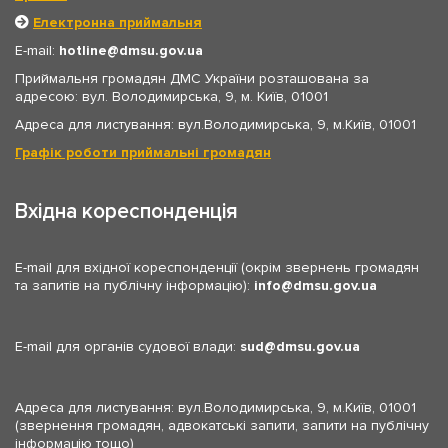
Електронна приймальня
E-mail:
hotline
dmsu.gov.ua
Приймальня громадян ДМС України розташована за
адресою: вул. Володимирська, 9, м. Київ, 01001
Адреса для листування: вул.Володимирська, 9, м.Київ, 01001
Графік роботи приймальні громадян
Вхідна кореспонденція
E-mail для вхідної кореспонденції (окрім звернень громадян
та запитів на публічну інформацію):
info
dmsu.gov.ua
E-mail для органів судової влади:
sud
dmsu.gov.ua
Адреса для листування: вул.Володимирська, 9, м.Київ, 01001
(звернення громадян, адвокатські запити, запити на публічну
інформацію тощо)