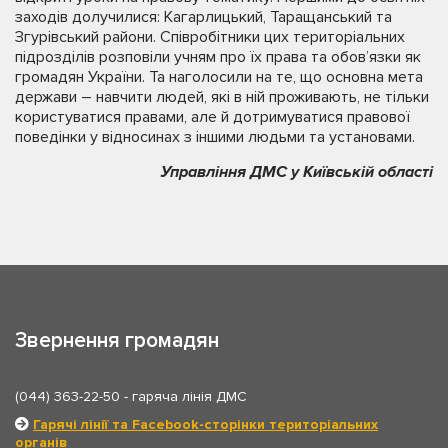
заходів долучилися: Кагарлицький, Таращанський та
Згурівський райони. Співробітники цих територіальних
підрозділів розповіли учням про їх права та обов’язки як
громадян України. Та наголосили на те, що основна мета
держави – навчити людей, які в ній проживають, не тільки
користуватися правами, але й дотримуватися правової
поведінки у відносинах з іншими людьми та установами.
Управління ДМС у Київській області
Звернення громадян
(044) 363-22-50
- гаряча лінія ДМС
Гарячі лінії та Facebook-сторінки територіальних
органів