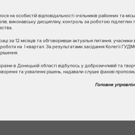
ся на особистій відповідальності очільників районних та місь
ілів, виконавську дисципліну, контроль за роботою підлеглих 
вства.
ці за 12 місяців та обговоривши актуальні питання, учасники 
оботи на І квартал. За результатами засідання Колегії ГУДМ
 рішення.
раїни в Донецькій області відбулось у доброзичливій та творч
воренні та ухваленні рішень, надавали слушні фахові пропозиці
Головне управлін