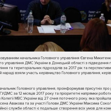
ловуванням начальника Головного управління Євгена Микитенка
о управління ДМС України в Донецькій області з підведення 
іння та територіальних підрозділів за 2017 рік та перспектив
й нараді взяли участь керівництво Головного управління, кері
начальник Головного управління, проінформував присутніх про
ГУДМС за 12 місяців 2017 року та пріоритетні напрямки роботи
 Колегії МВС України від 27 січня поточного року, яка пройшла
рсена Авакова та за участі Голови ДМС України Максима Соко
йної служби області є подальше створення всіх умов для ком