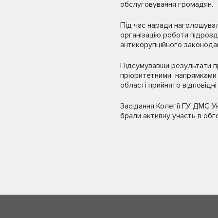
обслуговування громадян.
Під час наради наголошувало
організацію роботи підрозд
антикорупційного законода
Підсумувавши результати пра
пріоритетними напрямками р
області прийнято відповідні
Засідання Колегії ГУ ДМС Ук
брали активну участь в обго