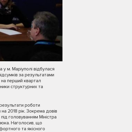
 у м. Маріуполі відбулася
підсумків за результатами
и на перший квартал
вники структурних та
 результати роботи
 на 2018 рік. Зокрема довів
 під головуванням Міністра
люка. Наголосив, що
фортного та якісного