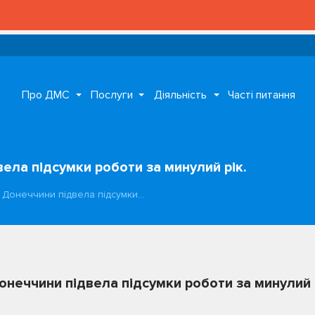
Про ДМС
Послуги
Діяльність
Часті питання
ела підсумки роботи за минулий рік.
а Донеччини підвела підсумки…
онеччини підвела підсумки роботи за минулий 