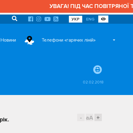
УВАГА! ПІД ЧАС ПОВІТРЯНОЇ ТР
УКР
ENG
Новини
Телефони «гарячих ліній»
02.02.2018
-
aA
+
рік.