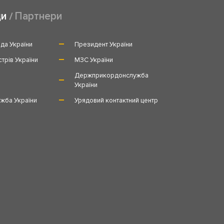
ди
Партнери
да України
Президент України
стрів України
МЗС України
и
Держприкордонслужба
України
жба України
Урядовий контактний центр