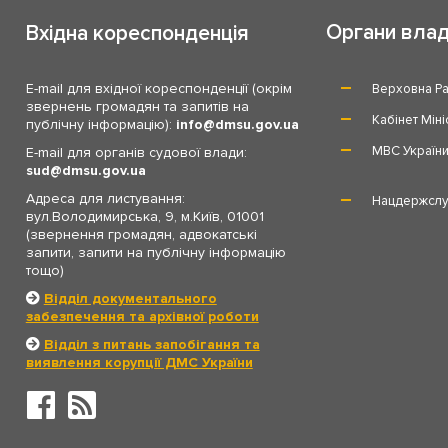
Органи вла
Вхідна кореспонденція
E-mail для вхідної кореспонденції (окрім
Верховна Ра
звернень громадян та запитів на
Кабінет Міні
публічну інформацію):
info
dmsu.gov.ua
МВС Україн
E-mail для органів судової влади:
sud
dmsu.gov.ua
Адреса для листування:
Нацдержслу
вул.Володимирська, 9, м.Київ, 01001
(звернення громадян, адвокатські
запити, запити на публічну інформацію
тощо)
Відділ документального
забезпечення та архівної роботи
Відділ з питань запобігання та
виявлення корупції ДМС України