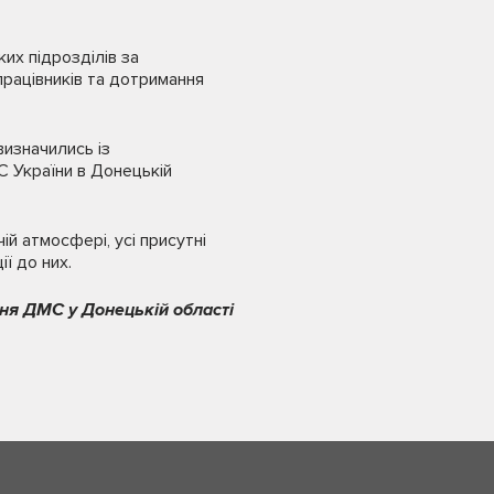
ких підрозділів за
працівників та дотримання
визначились із
С України в Донецькій
ій атмосфері, усі присутні
ї до них.
ня ДМС у Донецькій області