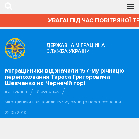
УВАГА! ПІД ЧАС ПОВІТРЯНОЇ Т
ДЕРЖАВНА МІГРАЦІЙНА
СЛУЖБА УКРАЇНИ
Міграційники відзначили 157-му річницю
перепоховання Тараса Григоровича
Шевченка на Чернечій горі
Всі новини
У регіонах
Міграційники відзначили 157-му річницю перепоховання…
22.05.2018