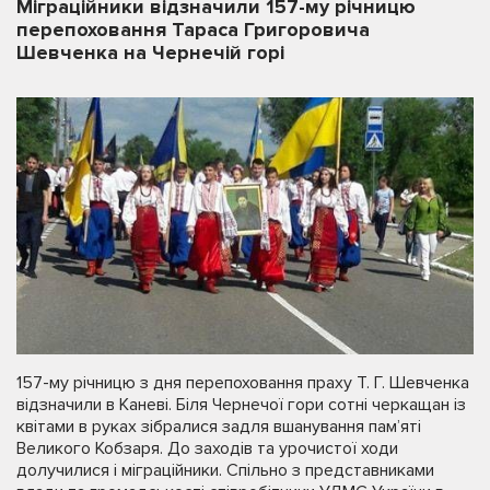
Міграційники відзначили 157-му річницю
перепоховання Тараса Григоровича
Шевченка на Чернечій горі
157-му річницю з дня перепоховання праху Т. Г. Шевченка
відзначили в Каневі. Біля Чернечої гори сотні черкащан із
квітами в руках зібралися задля вшанування пам’яті
Великого Кобзаря. До заходів та урочистої ходи
долучилися і міграційники. Спільно з представниками