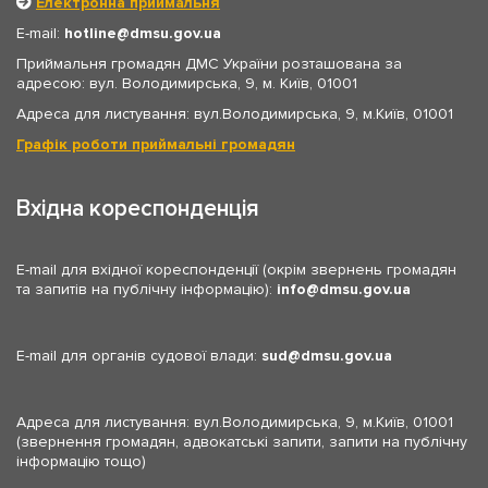
Електронна приймальня
E-mail:
hotline
dmsu.gov.ua
Приймальня громадян ДМС України розташована за
адресою: вул. Володимирська, 9, м. Київ, 01001
Адреса для листування: вул.Володимирська, 9, м.Київ, 01001
Графік роботи приймальні громадян
Вхідна кореспонденція
E-mail для вхідної кореспонденції (окрім звернень громадян
та запитів на публічну інформацію):
info
dmsu.gov.ua
E-mail для органів судової влади:
sud
dmsu.gov.ua
Адреса для листування: вул.Володимирська, 9, м.Київ, 01001
(звернення громадян, адвокатські запити, запити на публічну
інформацію тощо)