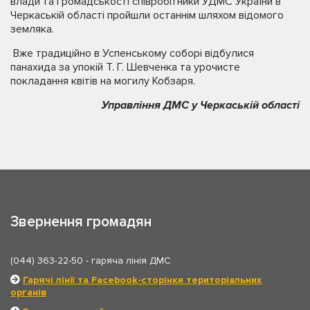
влади та громадськості співробітники УДМС України в
Черкаській області пройшли останнім шляхом відомого
земляка.
Вже традиційно в Успенському соборі відбулися
панахида за упокій Т. Г. Шевченка та урочисте
покладання квітів на могилу Кобзаря.
Управління ДМС у Черкаській області
Звернення громадян
(044) 363-22-50
- гаряча лінія ДМС
Гарячі лінії та Facebook-сторінки територіальних
органів