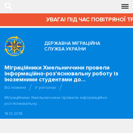
УВАГА! ПІД ЧАС ПОВІТРЯНОЇ Т
ДЕРЖАВНА МІГРАЦІЙНА
СЛУЖБА УКРАЇНИ
Міграційники Хмельниччини провели
інформаційно-роз’яснювальну роботу із
іноземними студентами до…
Всі новини
У регіонах
Міграційники Хмельниччини провели інформаційно-
роз’яснювальну…
18.12.2018