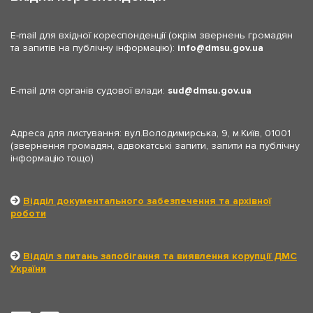
E-mail для вхідної кореспонденції (окрім звернень громадян
та запитів на публічну інформацію):
info
dmsu.gov.ua
E-mail для органів судової влади:
sud
dmsu.gov.ua
Адреса для листування: вул.Володимирська, 9, м.Київ, 01001
(звернення громадян, адвокатські запити, запити на публічну
інформацію тощо)
Відділ документального забезпечення та архівної
роботи
Відділ з питань запобігання та виявлення корупції ДМС
України