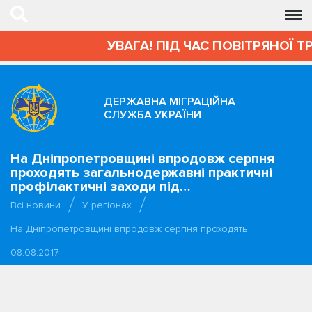
УВАГА! ПІД ЧАС ПОВІТРЯНОЇ Т
ДЕРЖАВНА МІГРАЦІЙНА
СЛУЖБА УКРАЇНИ
На Дніпропетровщині впродовж серпня
проходять загальнодержавні практичні
профілактичні заходи під…
Всі новини
У регіонах
На Дніпропетровщині впродовж серпня проходять…
08.08.2017