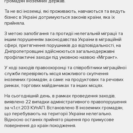
громадян іноземних держав.
Та не всі іноземці, які проживають, навчаються та ведуть
бізнес в Україні дотримуються законів країни, яка їх
прийняла.
З метою запобігання та протидії нелегальній міграції та
іншим порушенням законодавства України в міграційній
сфері, притягнення порушників до відповідальності, на
Дніпропетровщині здійснюються загальнодержавні
профілактичні заходи під умовною назвою «Мігрант».
У ході заходів правоохоронці та співробітники міграційної
служби перевіряють місця можливого скупчення
іноземних громадян, а саме: на продуктових та речових
ринках, торгових майданчиках та інших місцях.
На сьогоднішній день, в рамках проведення заходів,
виявлено 22 випадки адміністративного правопорушення
за ч.1.ст.203 КУпАП. Встановлено 8 іноземних громадян,
що перебувають на території України нелегально.
Відносно останніх прийнято рішення про примусове
повернення до країн походження.