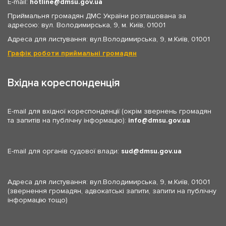
E-mail:
hotline
dmsu.gov.ua
Приймальня громадян ДМС України розташована за
адресою: вул. Володимирська, 9, м. Київ, 01001
Адреса для листування: вул.Володимирська, 9, м.Київ, 01001
Графік роботи приймальні громадян
Вхідна кореспонденція
E-mail для вхідної кореспонденції (окрім звернень громадян
та запитів на публічну інформацію):
info
dmsu.gov.ua
E-mail для органів судової влади:
sud
dmsu.gov.ua
Адреса для листування: вул.Володимирська, 9, м.Київ, 01001
(звернення громадян, адвокатські запити, запити на публічну
інформацію тощо)