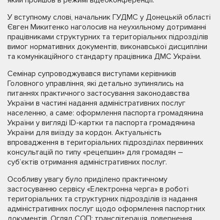
У вступному слові, начальник ГУДМС у Донецькій області
Євген Микитенко наголосив на неухильному дотриманні
працівниками структурних та територіальних підрозділів
вимог нормативних документів, виконавської дисципліни
та комунікаційного стандарту працівника ДМС України.
Семінар супроводжувався виступами керівників
Головного управління, які детально зупинялись на
питаннях практичного застосування законодавства
України в частині надання адміністративних послуг
населенню, а саме: оформлення паспорта громадянина
України у вигляді ID-картки та паспорта громадянина
України для виїзду за кордон. Актуальність
впровадження в територіальних підрозділах первинних
консультацій по типу «рецепшин» для громадян –
суб’єктів отримання адміністративних послуг.
Особливу увагу було приділено практичному
застосуванню сервісу «Електронна черга» в роботі
територіальних та структурних підрозділів із надання
адміністративних послуг щодо оформлення паспортних
документів. Огляд СОП: транслітерація, повернення