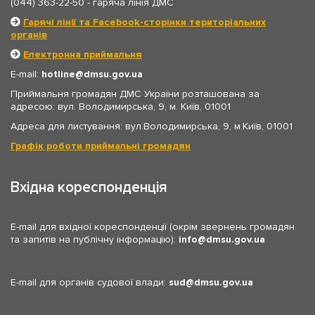
(044) 363-22-50
- гаряча лінія ДМС
Гарячі лінії та Facebook-сторінки територіальних
органів
Електронна приймальня
E-mail:
hotline
dmsu.gov.ua
Приймальня громадян ДМС України розташована за
адресою: вул. Володимирська, 9, м. Київ, 01001
Адреса для листування: вул.Володимирська, 9, м.Київ, 01001
Графік роботи приймальні громадян
Вхідна кореспонденція
E-mail для вхідної кореспонденції (окрім звернень громадян
та запитів на публічну інформацію):
info
dmsu.gov.ua
E-mail для органів судової влади:
sud
dmsu.gov.ua