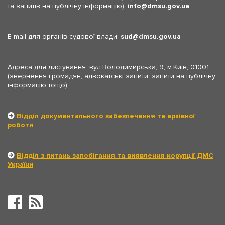
та запитів на публічну інформацію):
info
dmsu.gov.ua
E-mail для органів судової влади:
sud
dmsu.gov.ua
Адреса для листування: вул.Володимирська, 9, м.Київ, 01001
(звернення громадян, адвокатські запити, запити на публічну
інформацію тощо)
Відділ документального забезпечення та архівної
роботи
Відділ з питань запобігання та виявлення корупції ДМС
України