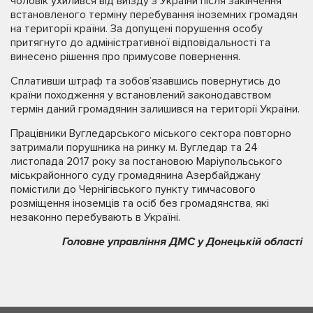
чоловік ухилився від виїзду з України після закінчення
встановленого терміну перебування іноземних громадян
на території країни. За допущені порушення особу
притягнуто до адміністративної відповідальності та
винесено рішення про примусове повернення.
Сплативши штраф та зобов’язавшись повернутись до
країни походження у встановлений законодавством
термін даний громадянин залишився на території України.
Працівники Вугледарського міського сектора повторно
затримали порушника на ринку м. Вугледар та 24
листопада 2017 року за постановою Маріупольського
міськрайонного суду громадянина Азербайджану
помістили до Чернігівського пункту тимчасового
розміщення іноземців та осіб без громадянства, які
незаконно перебувають в Україні.
Головне управління ДМС у Донецькій області