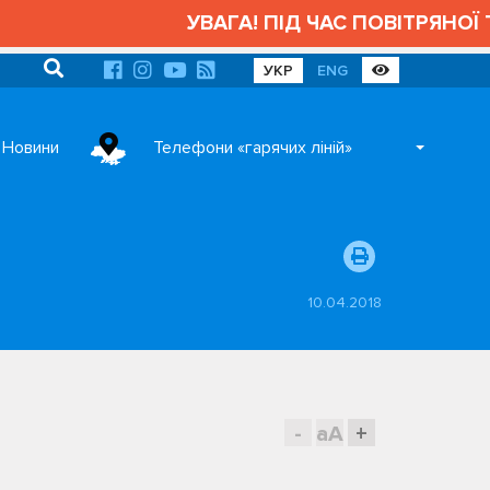
УВАГА! ПІД ЧАС ПОВІТРЯНОЇ ТРИ
УКР
ENG
Новини
Телефони «гарячих ліній»
10.04.2018
-
aA
+