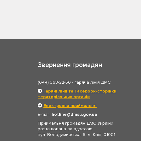
Звернення громадян
(044) 363-22-50
- гаряча лінія ДМС
Гарячі лінії та Facebook-сторінки
територіальних органів
Електронна приймальня
E-mail:
hotline
dmsu.gov.ua
Приймальня громадян ДМС України
розташована за адресою:
вул. Володимирська, 9, м. Київ, 01001