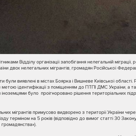
тниками Відділу організації запобігання нелегальній міграції, 
їни двох нелегальних мігрантів, громадян Російської Федерац
ти були виявлені в містах Боярка і Вишневе Київської області.
 метою ідентифікації з поміщенням до ПТПІ ДМС України, а 
и іноземцями було проігноровано рішення територіальних підр
льних мігрантів примусово видворено з території України чере
зду терміном на 5 років (відповідно до вимог статті 30 Закон
з громадянства»).