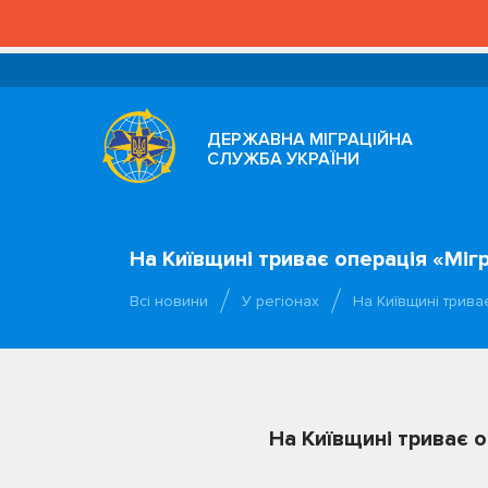
ДЕРЖАВНА МІГРАЦІЙНА
СЛУЖБА УКРАЇНИ
На Київщині триває операція «Міг
Всі новини
У регіонах
На Київщині трива
На Київщині триває 