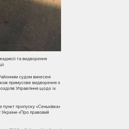
реадмісії та видворення
ії.
 Районним судом винесені
також примусове видворення з
озділів Управління щодо їх
з пункт пропуску «Сеньківка»
у України «Про правовий