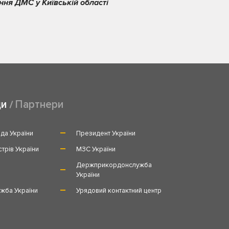
ння ДМС у Київській області
ди
Партнери
да України
Президент України
стрів України
МЗС України
и
Держприкордонслужба
України
жба України
Урядовий контактний центр