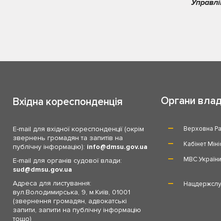
Управлі
Органи вла
Вхідна кореспонденція
E-mail для вхідної кореспонденції (окрім
Верховна Ра
звернень громадян та запитів на
Кабінет Міні
публічну інформацію):
info
dmsu.gov.ua
МВС Україн
E-mail для органів судової влади:
sud
dmsu.gov.ua
Адреса для листування:
Нацдержслу
вул.Володимирська, 9, м.Київ, 01001
(звернення громадян, адвокатські
запити, запити на публічну інформацію
тощо)