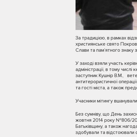
За традицією, в рамках від
християнське свято Покрови
Слави та пам’ятного знаку 
У заході взяли участь кері
адміністрації, в тому числі
заступник Кушнір В.М., вете
антитерористичної операції 
та гості міста, а також пре
Учасники мітингу вшанували 
Без сумніву, що День захисн
жовтня 2014 року №806/2014
Батьківщину, а також нагод
здобували та відстоювали с