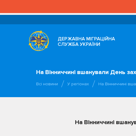
ДЕРЖАВНА МІГРАЦІЙНА
СЛУЖБА УКРАЇНИ
На Вінниччині вшанували День зах
Всі новини
У регіонах
На Вінниччині вш
На Вінниччині вшану