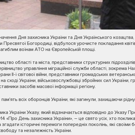
значення Дня захисника України та Дня Українського козацтва,
 Пресвятої Богородиці, відбулося урочисте покладання квітів
загиблим воїнам АТО на Європейській площі.
вництво області та міста, представники структурних підрозділі
 керівництво управління міграційної служби області, зокрема На
рани ІІ-ї світової війни, представники громадських ветеранськ
на сході України, військовослужбовці збройних сил України, г
дставники засобів масової інформації регіону.
пам'ять всіх оборонців України, які загинули, захищаючи рідн
ика України Указу, який відзначається відповідно до Указу Пр
 «Про День захисника України», – це свято усіх, хто поклик
а згадати історичні перемоги попередніх поколінь, які своїми
вободу та незалежність України.