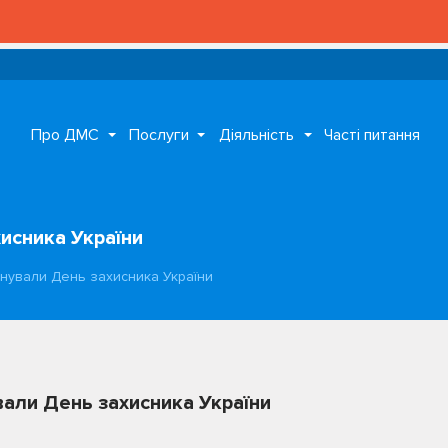
Про ДМС
Послуги
Діяльність
Часті питання
исника України
анували День захисника України
вали День захисника України