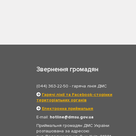
Звернення громадян
(044) 363-22-50
- гаряча лінія ДМС
Гарячі лінії та Facebook-сторінки
територіальних органів
Електронна приймальня
E-mail:
hotline
dmsu.gov.ua
Приймальня громадян ДМС України
розташована за адресою: