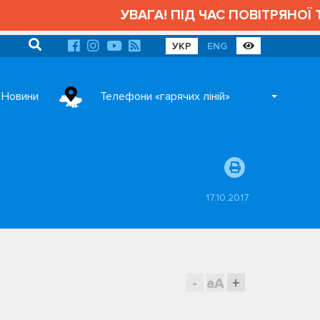
УВАГА! ПІД ЧАС ПОВІТРЯНОЇ ТР
УКР
ENG
Новини
Телефони «гарячих ліній»
17.10.2017
-
aA
+