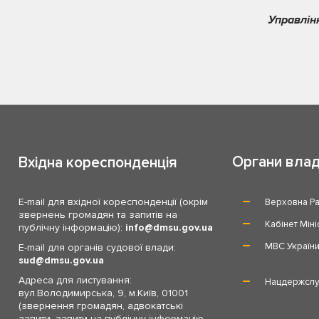
Управлін
Органи вла
Вхідна кореспонденція
E-mail для вхідної кореспонденції (окрім
Верховна Ра
звернень громадян та запитів на
Кабінет Міні
публічну інформацію):
info
dmsu.gov.ua
МВС Україн
E-mail для органів судової влади:
sud
dmsu.gov.ua
Адреса для листування:
Нацдержслу
вул.Володимирська, 9, м.Київ, 01001
(звернення громадян, адвокатські
запити, запити на публічну інформацію