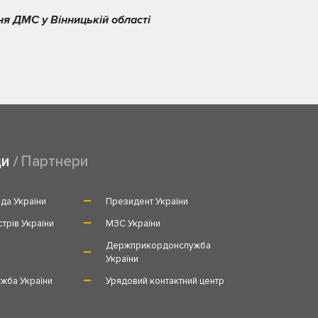
ня ДМС у Вінницькій області
ди
Партнери
да України
Президент України
стрів України
МЗС України
и
Держприкордонслужба
України
жба України
Урядовий контактний центр