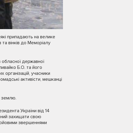
 які припадають на велике
 та вінків до Меморіалу
в обласної державної
ливайко Б.О. та його
их організацій, учасники
ромадські активісти, мешканці
у землю.
езидента України від 14
аний захищати свою
 бойовими звершеннями