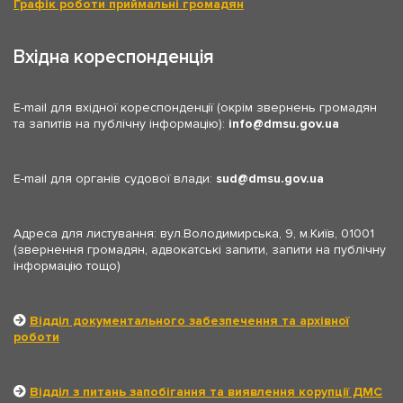
Графік роботи приймальні громадян
Вхідна кореспонденція
E-mail для вхідної кореспонденції (окрім звернень громадян
та запитів на публічну інформацію):
info
dmsu.gov.ua
E-mail для органів судової влади:
sud
dmsu.gov.ua
Адреса для листування: вул.Володимирська, 9, м.Київ, 01001
(звернення громадян, адвокатські запити, запити на публічну
інформацію тощо)
Відділ документального забезпечення та архівної
роботи
Відділ з питань запобігання та виявлення корупції ДМС