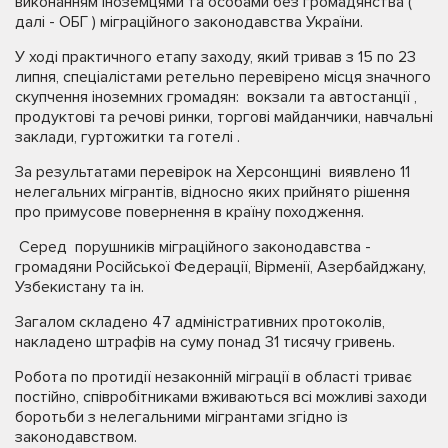
виконанням іноземцями та особами без громадянства (
далі - ОБГ ) міграційного законодавства України.
У ході практичного етапу заходу, який тривав з 15 по 23
липня, спеціалістами ретельно перевірено місця значного
скупчення іноземних громадян: вокзали та автостанції ,
продуктові та речові ринки, торгові майданчики, навчальні
заклади, гуртожитки та готелі .
За результатами перевірок на Херсонщині виявлено 11
нелегальних мігрантів, відносно яких прийнято рішення
про примусове повернення в країну походження.
Серед порушників міграційного законодавства -
громадяни Російської Федерації, Вірменії, Азербайджану,
Узбекистану та ін.
Загалом складено 47 адміністративних протоколів,
накладено штрафів на суму понад 31 тисячу гривень.
Робота по протидії незаконній міграції в області триває
постійно, співробітниками вживаються всі можливі заходи
боротьби з нелегальними мігрантами згідно із
законодавством.