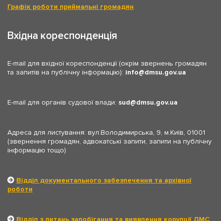
Графік роботи приймальні громадян
Вхідна кореспонденція
E-mail для вхідної кореспонденції (окрім звернень громадян
та запитів на публічну інформацію):
info
dmsu.gov.ua
E-mail для органів судової влади:
sud
dmsu.gov.ua
Адреса для листування: вул.Володимирська, 9, м.Київ, 01001
(звернення громадян, адвокатські запити, запити на публічну
інформацію тощо)
Відділ документального забезпечення та архівної
роботи
Відділ з питань запобігання та виявлення корупції ДМС