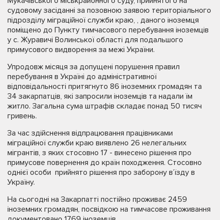
Мукачівського міськрайонного суду, прийнятого на
судовому засіданні за позовною заявою територіального
підрозділу міграційної служби краю, , даного іноземця
поміщено до Пункту тимчасового перебування іноземців
у с. Журавичі Волинської області для подальшого
примусового видворення за межі України.
Упродовж місяця за допущені порушення правил
перебування в Україні до адміністративної
відповідальності притягнуто 86 іноземних громадян та
34 закарпатців, які запросили іноземців та надали їм
житло. Загальна сума штрафів складає понад 50 тисяч
гривень.
За час здійснення відпрацювання працівниками
міграційної служби краю виявлено 26 нелегальних
мігрантів, з яких стосовно 17 - винесено рішення про
примусове повернення до країн походження. Стосовно
однієї особи прийнято рішення про заборону в’їзду в
Україну.
На сьогодні на Закарпатті постійно проживає 2459
іноземних громадян, посвідкою на тимчасове проживання
документовано 1769 іноземців.