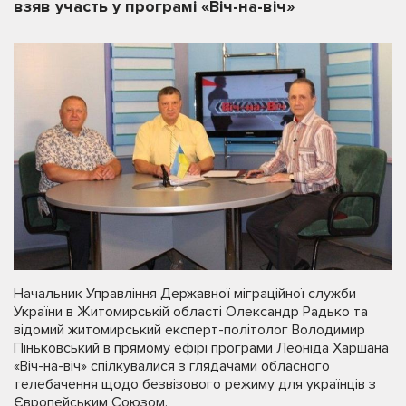
взяв участь у програмі «Віч-на-віч»
Начальник Управління Державної міграційної служби
України в Житомирській області Олександр Радько та
відомий житомирський експерт-політолог Володимир
Піньковський в прямому ефірі програми Леоніда Харшана
«Віч-на-віч» спілкувалися з глядачами обласного
телебачення щодо безвізового режиму для українців з
Європейським Союзом.