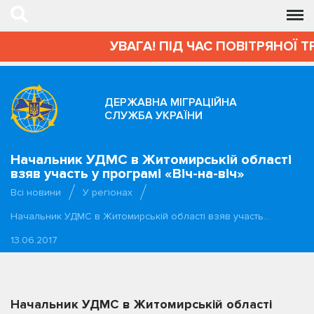
УВАГА! ПІД ЧАС ПОВІТРЯНОЇ Т
ДЕРЖАВНА МІГРАЦІЙНА
СЛУЖБА УКРАЇНИ
Начальник УДМС в Житомирській області
взяв участь у програмі «Віч-на-віч»
Всі новини
У регіонах
Начальник УДМС в Житомирській області взяв участь…
13.06.2017
Начальник УДМС в Житомирській області