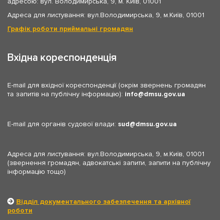
адресою: вул. Володимирська, 9, м. Київ, 01001
Адреса для листування: вул.Володимирська, 9, м.Київ, 01001
Графік роботи приймальні громадян
Вхідна кореспонденція
E-mail для вхідної кореспонденції (окрім звернень громадян
та запитів на публічну інформацію):
info
dmsu.gov.ua
E-mail для органів судової влади:
sud
dmsu.gov.ua
Адреса для листування: вул.Володимирська, 9, м.Київ, 01001
(звернення громадян, адвокатські запити, запити на публічну
інформацію тощо)
Відділ документального забезпечення та архівної
роботи