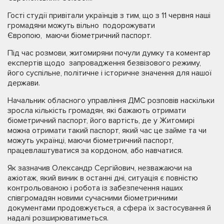
Гості студії привітали українців з тим, що з 11 червня наші
громадяни можуть вільно подорожувати
Європою, маючи біометричний паспорт.
Під час розмови, житомиряни почули думку та коментар
експертів щодо запровадження безвізового режиму,
його суспільне, політичне і історичне значення для нашої
держави.
Начальник обласного управління ДМС розповів наскільки
зросла кількість громадян, які бажають отримати
біометричний паспорт, його вартість, де у Житомирі
можна отримати такий паспорт, який час це займе та чи
можуть українці, маючи біометричний паспорт,
працевлаштуватися за кордоном, або навчатися.
Як зазначив Олександр Сергійович, незважаючи на
ажіотаж, який виник в останні дні, ситуація є повністю
контрольованою і робота із забезпечення наших
співгромадян новими сучасними біометричними
документами продовжується, а сфера їх застосування й
надалі розширюватиметься.