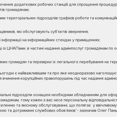
лючення додаткових робочих станцій для спрощення процедур
тів громадянам;
ми територіальних підрозділів графіків роботи та комунікаці
цівників, які обслуговують суб’єктів звернення;
 інформації на інформаційних стендах у приміщеннях;
і із ЦНАПами, в частині надання адмінпослуг громадянам по 
них громадян та перевірки їх легального перебування на тери
сьогодні є найважливішим та про яке неодноразово наголошує
вчинення корупційних правопорушень під час надання адміні
оріальні підрозділи оснащені необхідним обладнанням для офо
омадянам, тому кожен з вас несе персональну відповідальніст
селенню та якісному обслуговуванні, що полягає у ввічливому
ою та дотриманні службових обов’язків”- зазначив Олег Пань