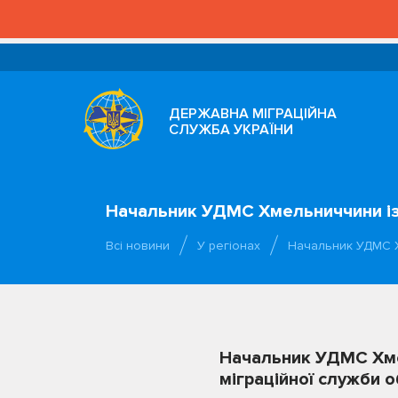
ДЕРЖАВНА МІГРАЦІЙНА
СЛУЖБА УКРАЇНИ
Начальник УДМС Хмельниччини із р
Всі новини
У регіонах
Начальник УДМС Х
Начальник УДМС Хмел
міграційної служби о