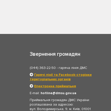
Звернення громадян
(044) 363-22-50
- гаряча лінія ДМС
Гарячі лінії та Facebook-сторінки
територіальних органів
Електронна приймальня
E-mail:
hotline
dmsu.gov.ua
Приймальня громадян ДМС України
розташована за адресою:
вул. Володимирська, 9, м. Київ, 01001