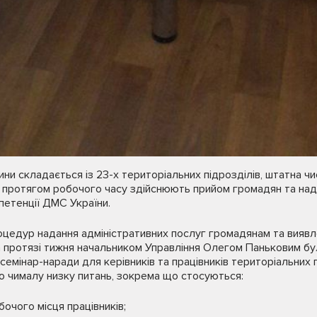
и складається із 23-х територіальних підрозділів, штатна чис
кі протягом робочого часу здійснюють прийом громадян та над
петенції ДМС України.
цедур надання адміністративних послуг громадянам та вияв
на протязі тижня начальником Управління Олегом Паньковим бул
емінар-наради для керівників та працівників територіальних п
о чималу низку питань, зокрема що стосуються:
очого місця працівників;