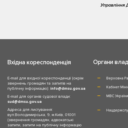
Управління 
Органи вла
Вхідна кореспонденція
E-mail для вхідної кореспонденції (окрім
Верховна Ра
звернень громадян та запитів на
Кабінет Міні
публічну інформацію):
info
dmsu.gov.ua
МВС Україн
E-mail для органів судової влади:
sud
dmsu.gov.ua
Адреса для листування:
Нацдержслу
вул.Володимирська, 9, м.Київ, 01001
(звернення громадян, адвокатські
запити, запити на публічну інформацію