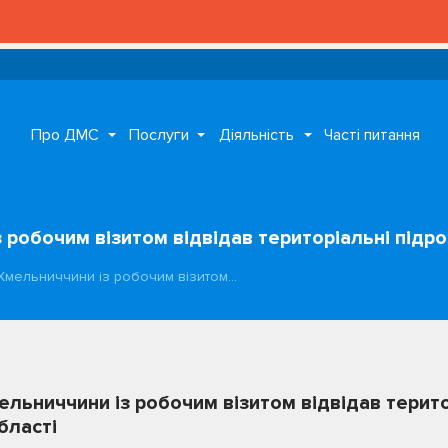
Про ДМС
Послуги
Діяльність
Часті питання
обочим візитом відвідав територіальні підро
мельниччини із робочим візитом…
ьниччини із робочим візитом відвідав терито
бласті