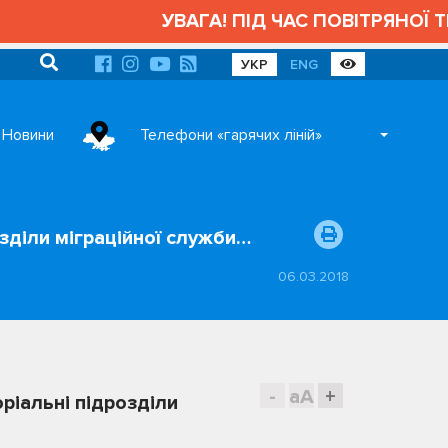
УВАГА! ПІД ЧАС ПОВІТРЯНОЇ ТРИВОГ
УКР
ENG
Новини
Телефони «гарячих ліній»
зділи міграційної служби…
06.03.2018
-
aA
+
ріальні підрозділи