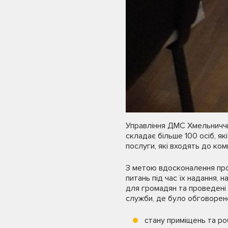
Управління ДМС Хмельниччин
складає більше 100 осіб, я
послуги, які входять до ком
З метою вдосконалення про
питань під час їх надання, 
для громадян та проведені с
служби, де було обговорен
стану приміщень та роб