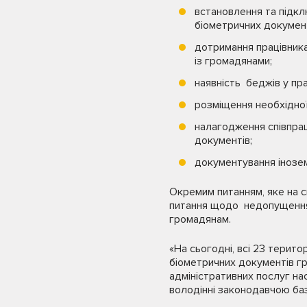
встановлення та підк
біометричних докумен
дотримання працівника
із громадянами;
наявність беджів у пра
розміщення необхідної
налагодження співпрац
документів;
документування інозем
Окремим питанням, яке на 
питання щодо недопущення 
громадянам.
«На сьогодні, всі 23 терит
біометричних документів гр
адміністративних послуг на
володінні законодавчою баз