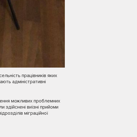
ельність працівників яких
ають адміністративні
лення можливих проблемних
и здійснені виїзні прийоми
ідрозділів міграційної