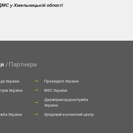
ДМС у Хмельницькій області
ди
Партнери
да України
Президент України
стрів України
МЗС України
и
Держприкордонслужба
України
жба України
Урядовий контактний центр