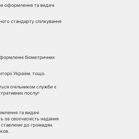
и оформлення та видачі
йного стандарту спілкування
оформленні біометричних
торії України, тощо.
ться очільником служби є
стративних послуг
рмлення та видачі
ь за своєчасність надання
 ставленні до громадян,
ков.