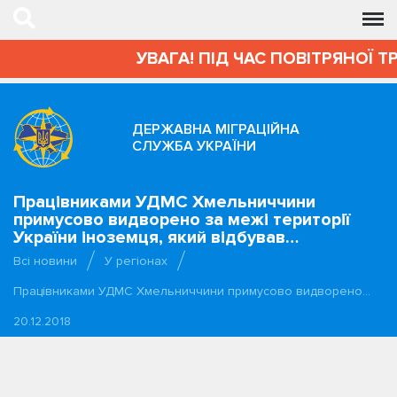
УВАГА! ПІД ЧАС ПОВІТРЯНОЇ Т
ДЕРЖАВНА МІГРАЦІЙНА
СЛУЖБА УКРАЇНИ
Працівниками УДМС Хмельниччини
примусово видворено за межі території
України іноземця, який відбував…
Всі новини
У регіонах
Працівниками УДМС Хмельниччини примусово видворено…
20.12.2018