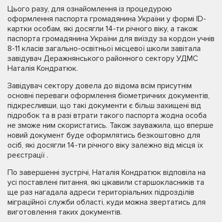
Цього разу, для ознайомлення із процедурою
оформлення паспорта громадянина України у формі ID-
картки особам, які досягли 14-ти річного віку, а також
паспорта громадянина України для виїзду за кордон учнів
8-11 класів загально-освітньої місцевої школи завітала
завідувач Деражнянського районного сектору УДМС
Наталія Кондратюк.
Завідувач сектору довела до відома всім присутнім
основні переваги оформлення біометричних документів,
підкресливши, що такі документи є більш захищені від
підробок та в разі втрати такого паспорта жодна особа
не зможе ним скористатись. Також зауважила, що вперше
новий документ буде оформлятись безкоштовно для
осіб, які досягли 14-ти річного віку залежно від місця їх
реєстрації .
По завершенні зустрічі, Наталія Кондратюк відповіла на
усі поставлені питання, які цікавили старшокласників та
ще раз нагадала адреси територіальних підрозділів
міграційної служби області, куди можна звертатись для
виготовлення таких документів.