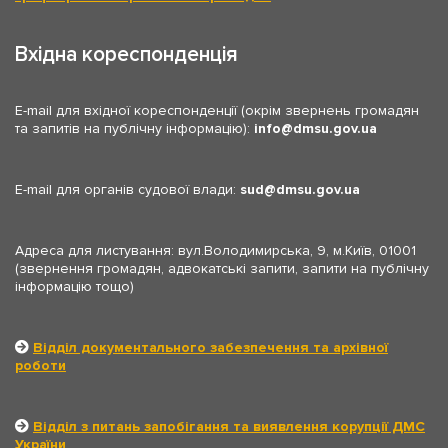
Вхідна кореспонденція
E-mail для вхідної кореспонденції (окрім звернень громадян
та запитів на публічну інформацію):
info
dmsu.gov.ua
E-mail для органів судової влади:
sud
dmsu.gov.ua
Адреса для листування: вул.Володимирська, 9, м.Київ, 01001
(звернення громадян, адвокатські запити, запити на публічну
інформацію тощо)
Відділ документального забезпечення та архівної
роботи
Відділ з питань запобігання та виявлення корупції ДМС
України