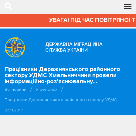
УВАГА! ПІД ЧАС ПОВІТРЯНОЇ 
ДЕРЖАВНА МІГРАЦІЙНА
СЛУЖБА УКРАЇНИ
Працівники Деражнянського районного
сектору УДМС Хмельниччини провели
інформаційно-роз’яснювальну…
Всі новини
У регіонах
Працівники Деражнянського районного сектору УДМС…
23.11.2017