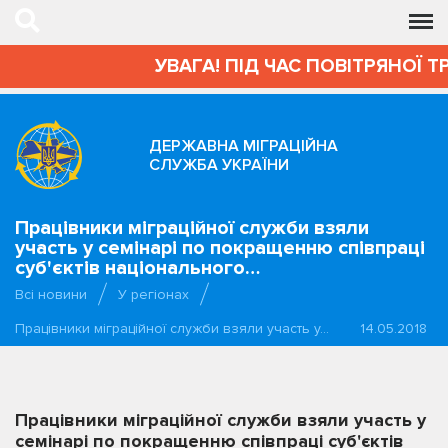
УВАГА! ПІД ЧАС ПОВІТРЯНОЇ Т
ДЕРЖАВНА МІГРАЦІЙНА
СЛУЖБА УКРАЇНИ
Працівники міграційної служби взяли
участь у семінарі по покращенню співпраці
суб'єктів національного…
Всі новини
У регіонах
Працівники міграційної служби взяли участь у…
14.05.2018
Працівники міграційної служби взяли участь у
семінарі по покращенню співпраці суб'єктів