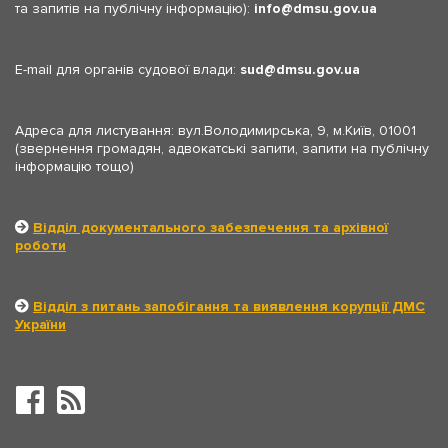
та запитів на публічну інформацію):
info
dmsu.gov.ua
E-mail для органів судової влади:
sud
dmsu.gov.ua
Адреса для листування: вул.Володимирська, 9, м.Київ, 01001
(звернення громадян, адвокатські запити, запити на публічну
інформацію тощо)
Відділ документального забезпечення та архівної
роботи
Відділ з питань запобігання та виявлення корупції ДМС
України