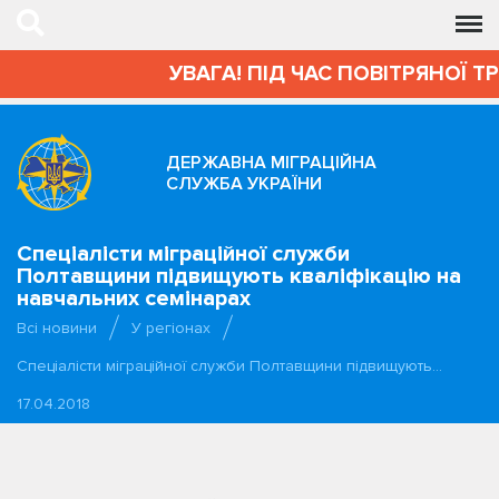
УВАГА! ПІД ЧАС ПОВІТРЯНОЇ Т
ДЕРЖАВНА МІГРАЦІЙНА
СЛУЖБА УКРАЇНИ
Спеціалісти міграційної служби
Полтавщини підвищують кваліфікацію на
навчальних семінарах
Всі новини
У регіонах
Спеціалісти міграційної служби Полтавщини підвищують…
17.04.2018