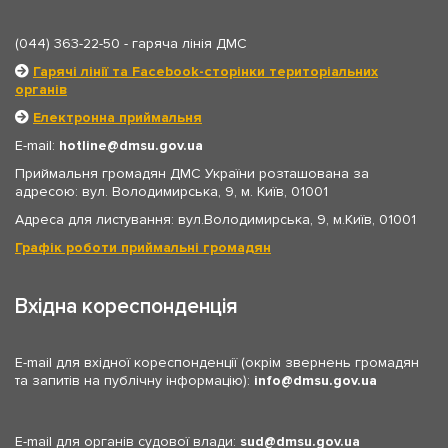
(044) 363-22-50
- гаряча лінія ДМС
Гарячі лінії та Facebook-сторінки територіальних
органів
Електронна приймальня
E-mail:
hotline
dmsu.gov.ua
Приймальня громадян ДМС України розташована за
адресою: вул. Володимирська, 9, м. Київ, 01001
Адреса для листування: вул.Володимирська, 9, м.Київ, 01001
Графік роботи приймальні громадян
Вхідна кореспонденція
E-mail для вхідної кореспонденції (окрім звернень громадян
та запитів на публічну інформацію):
info
dmsu.gov.ua
E-mail для органів судової влади:
sud
dmsu.gov.ua