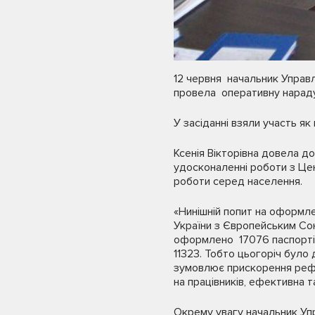
12 червня начальник Управлі
провела оперативну нараду 
У засіданні взяли участь як 
Ксенія Вікторівна довела д
удосконаленні роботи з Цен
роботи серед населення.
«Нинішній попит на оформл
України з Європейським Союз
оформлено 17076 паспортів 
11323. Тобто цьогоріч було
зумовлює прискорення рефо
на працівників, ефективна т
Окрему увагу начальник Упр