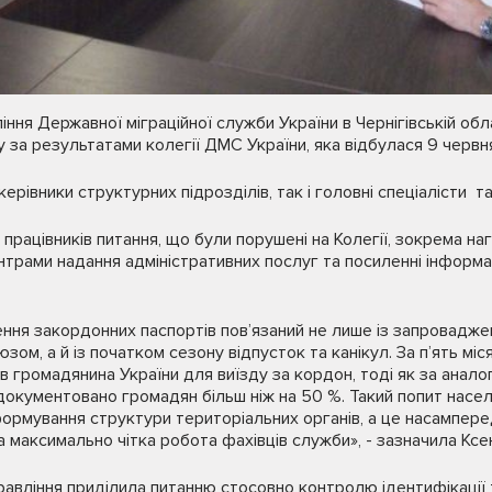
ння Державної міграційної служби України в Чернігівській обл
за результатами колегії ДМС України, яка відбулася 9 червня 
керівники структурних підрозділів, так і головні спеціалісти т
о працівників питання, що були порушені на Колегії, зокрема 
трами надання адміністративних послуг та посиленні інформа
ення закордонних паспортів пов’язаний не лише із запровадж
ом, а й із початком сезону відпусток та канікул. За п’ять міся
громадянина України для виїзду за кордон, тоді як за аналог
 документовано громадян більш ніж на 50 %. Такий попит насе
рмування структури територіальних органів, а це насампере
а максимально чітка робота фахівців служби», - зазначила Ксен
авління приділила питанню стосовно контролю ідентифікації 