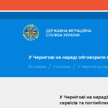
ДЕРЖАВНА МІГРАЦІЙНА
СЛУЖБА УКРАЇНИ
У Чернігові на нараді обговорили
Всі новини
У регіонах
У Чернігові на на
У Чернігові на нара
сервісів та поглибле