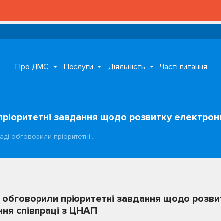
Про ДМС
Послуги
Діяльність
Часті питання
 пріоритетні завдання щодо розвитку електрон
раді обговорили пріоритетні…
ді обговорили пріоритетні завдання щодо розв
ння співпраці з ЦНАП