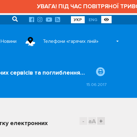
УВАГА! ПІД ЧАС ПОВІТРЯНОЇ ТРИВОГ
УКР
ENG
Новини
Телефони «гарячих ліній»
них сервісів та поглиблення…
15.06.2017
-
aA
+
итку електронних