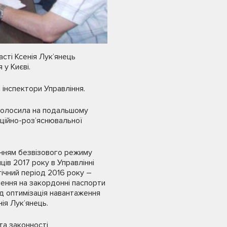
асті Ксенія Лук’янець
у Києві.
а інспектори Управління.
наголосила на подальшому
ційно-роз’яснювальної
енням безвізового режиму
ців 2017 року в Управлінні
ічний період 2016 року –
лення на закордонні паспорти
д оптимізація навантаження
ія Лук’янець.
та законності