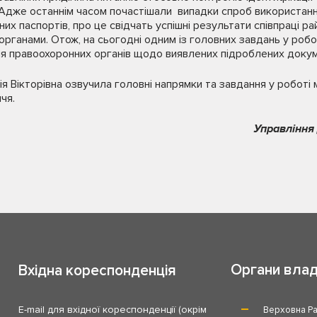
Адже останнім часом почастішали випадки спроб використанн
 паспортів, про це свідчать успішні результати співпраці рай
рганами. Отож, на сьогодні одним із головних завдань у роб
я правоохоронних органів щодо виявлених підроблених докум
я Вікторівна озвучила головні напрямки та завдання у роботі 
чя.
Управління 
Органи вла
Вхідна кореспонденція
E-mail для вхідної кореспонденції (окрім
Верховна Ра