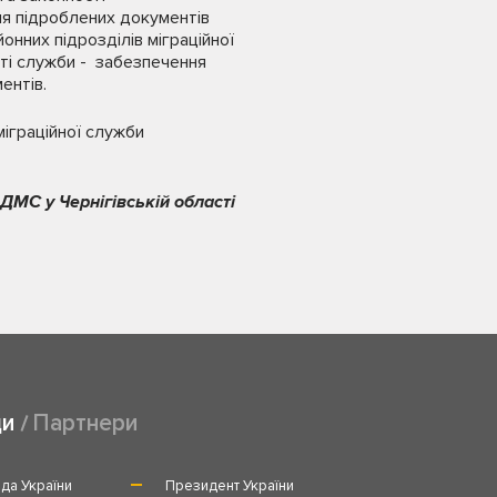
я підроблених документів
онних підрозділів міграційної
оті служби - забезпечення
ентів.
міграційної служби
ДМС у Чернігівській області
ди
Партнери
да України
Президент України