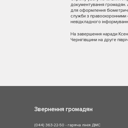
документування громадян. 
для оформлення біометричних
служби з правоохоронними о
невідкладного інформуванн
На завершення наради Ксені
Чернігівщини на друге півріч
Звернення громадян
(044) 363-22-50
- гаряча лінія ДМС