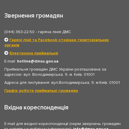
Звернення громадян
(044) 363-22-50
- гаряча лінія ДМС
Гарячі лінії та Facebook-сторінки територіальних
органів
Електронна приймальня
E-mail:
hotline
dmsu.gov.ua
Приймальня громадян ДМС України розташована за
адресою: вул. Володимирська, 9, м. Київ, 01001
Адреса для листування: вул.Володимирська, 9, м.Київ, 01001
Графік роботи приймальні громадян
Вхідна кореспонденція
E-mail для вхідної кореспонденції (окрім звернень громадян
та запитів на публічну інформацію):
info
dmsu.gov.ua