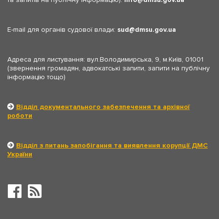
E-mail для органів судової влади:
sud
dmsu.gov.ua
Адреса для листування: вул.Володимирська, 9, м.Київ, 01001
(звернення громадян, адвокатські запити, запити на публічну
інформацію тощо)
Відділ документального забезпечення та архівної
роботи
Відділ з питань запобігання та виявлення корупції ДМС
України