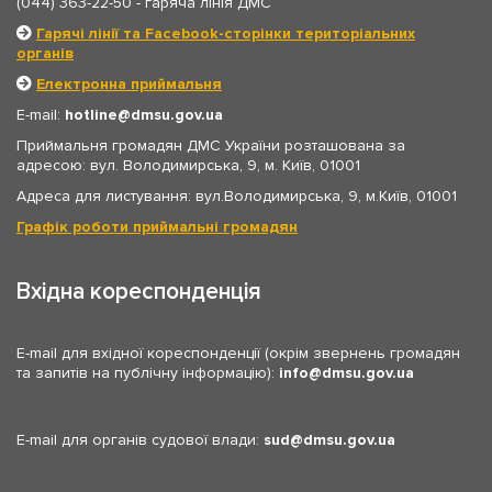
(044) 363-22-50
- гаряча лінія ДМС
Гарячі лінії та Facebook-сторінки територіальних
органів
Електронна приймальня
E-mail:
hotline
dmsu.gov.ua
Приймальня громадян ДМС України розташована за
адресою: вул. Володимирська, 9, м. Київ, 01001
Адреса для листування: вул.Володимирська, 9, м.Київ, 01001
Графік роботи приймальні громадян
Вхідна кореспонденція
E-mail для вхідної кореспонденції (окрім звернень громадян
та запитів на публічну інформацію):
info
dmsu.gov.ua
E-mail для органів судової влади:
sud
dmsu.gov.ua