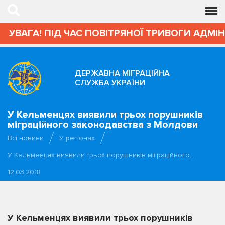
УВАГА! ПІД ЧАС ПОВІТРЯНОЇ ТРИВОГИ АДМІНІ
ДЕРЖАВНА МІГРАЦІЙНА
СЛУЖБА УКРАЇНИ
У Кельменцях виявили трьох порушників
міграційного законодавства з Молдови
Всі новини
У регіонах
У Кельменцях виявили трьох порушників міграційного…
12.03.2018
У Кельменцях виявили трьох порушників