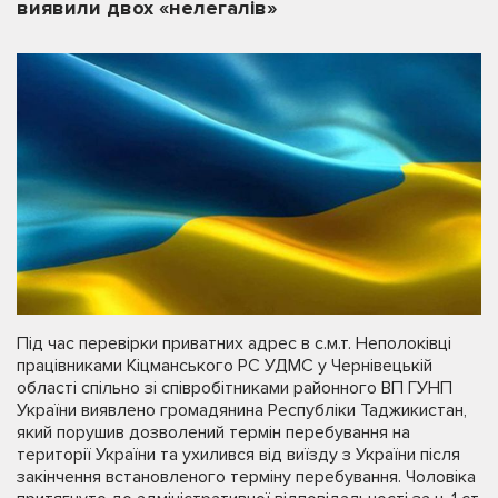
виявили двох «нелегалів»
Під час перевірки приватних адрес в с.м.т. Неполоківці
працівниками Кіцманського РС УДМС у Чернівецькій
області спільно зі співробітниками районного ВП ГУНП
України виявлено громадянина Республіки Таджикистан,
який порушив дозволений термін перебування на
території України та ухилився від виїзду з України після
закінчення встановленого терміну перебування. Чоловіка