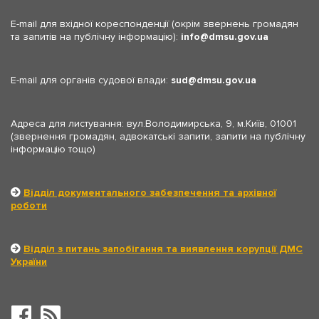
E-mail для вхідної кореспонденції (окрім звернень громадян
та запитів на публічну інформацію):
info
dmsu.gov.ua
E-mail для органів судової влади:
sud
dmsu.gov.ua
Адреса для листування: вул.Володимирська, 9, м.Київ, 01001
(звернення громадян, адвокатські запити, запити на публічну
інформацію тощо)
Відділ документального забезпечення та архівної
роботи
Відділ з питань запобігання та виявлення корупції ДМС
України