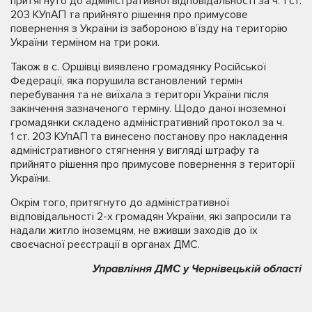
притягнуто до адміністративної відповідальності за ч. 1 ст.
203 КУпАП та прийнято рішення про примусове
повернення з України із забороною в’їзду на територію
України терміном на три роки.
Також в с. Оршівці виявлено громадянку Російської
Федерації, яка порушила встановлений термін
перебування та не виїхала з території України після
закінчення зазначеного терміну. Щодо даної іноземної
громадянки складено адміністративний протокол за ч.
1 ст. 203 КУпАП та винесено постанову про накладення
адміністративного стягнення у вигляді штрафу та
прийнято рішення про примусове повернення з території
України.
Окрім того, притягнуто до адміністративної
відповідальності 2-х громадян України, які запросили та
надали житло іноземцям, не вживши заходів до їх
своєчасної реєстрації в органах ДМС.
Управління ДМС у Чернівецькій області