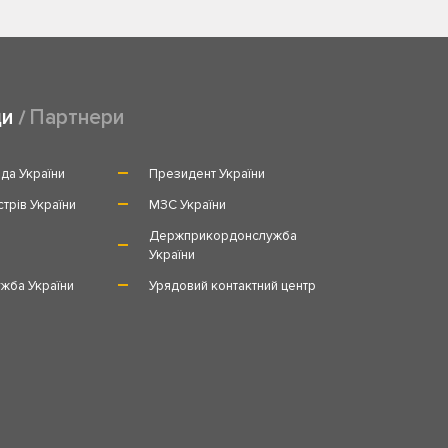
ди
Партнери
да України
Президент України
стрів України
МЗС України
и
Держприкордонслужба
України
жба України
Урядовий контактний центр