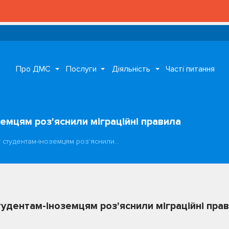
Про ДМС
Послуги
Діяльність
Часті питання
емцям роз'яснили міграційні правила
 студентам-іноземцям роз'яснили…
удентам-іноземцям роз'яснили міграційні пра