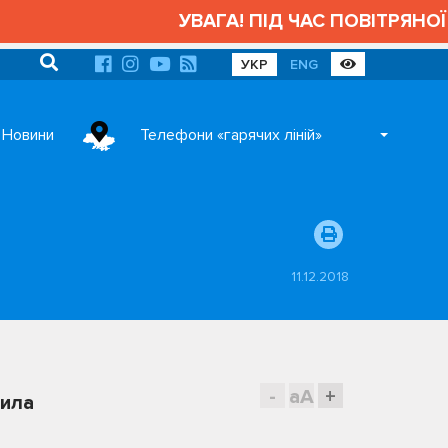
УВАГА! ПІД ЧАС ПОВІТРЯНОЇ 
УКР
ENG
Новини
Телефони «гарячих ліній»
11.12.2018
-
aA
+
вила