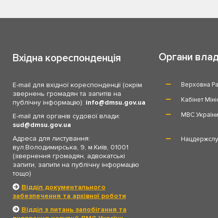
Органи вла
Вхідна кореспонденція
E-mail для вхідної кореспонденції (окрім
Верховна Ра
звернень громадян та запитів на
Кабінет Міні
публічну інформацію):
info
dmsu.gov.ua
МВС Україн
E-mail для органів судової влади:
sud
dmsu.gov.ua
Адреса для листування:
Нацдержслу
вул.Володимирська, 9, м.Київ, 01001
(звернення громадян, адвокатські
запити, запити на публічну інформацію
тощо)
Відділ документального
забезпечення та архівної роботи
Відділ з питань запобігання та