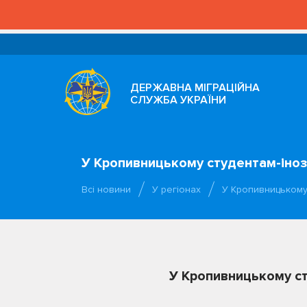
ДЕРЖАВНА МІГРАЦІЙНА
СЛУЖБА УКРАЇНИ
У Кропивницькому студентам-іноз
Всі новини
У регіонах
У Кропивницькому
У Кропивницькому ст