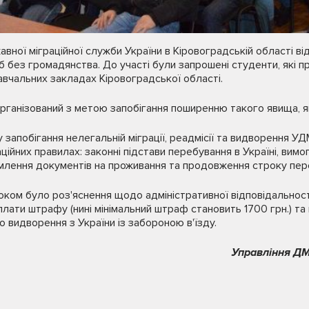
авної міграційної служби України в Кіровоградській області в
б без громадянства. До участі були запрошені студенти, які п
авчальних закладах Кіровоградської області.
організований з метою запобігання поширенню такого явища, як
у запобігання нелегальній міграції, реадмісії та видворення
ційних правилах: законні підстави перебування в Україні, вимо
ення документів на проживання та продовження строку пере
ком було роз'яснення щодо адміністративної відповідальност
сплати штрафу (нині мінімальний штраф становить 1700 грн.) т
 видворення з України із забороною в'їзду.
Управління ДМ