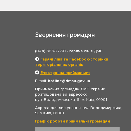
Звернення громадян
(044) 363-22-50
- гаряча лінія ДМС
Гарячі лінії та Facebook-сторінки
територіальних органів
Електронна приймальня
E-mail:
hotline
dmsu.gov.ua
Приймальня громадян ДМС України
розташована за адресою:
вул. Володимирська, 9, м. Київ, 01001
Адреса для листування: вул.Володимирська,
9, м.Київ, 01001
Графік роботи приймальні громадян