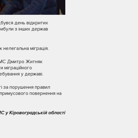
ідбувся день відкритих
рибули з інших держав
 нелегальна міграція.
 УДМС Дмитро Житняк
ги міграційного
бування у державі.
і за порушення правил
а примусового повернення на
С у Кіровоградській області