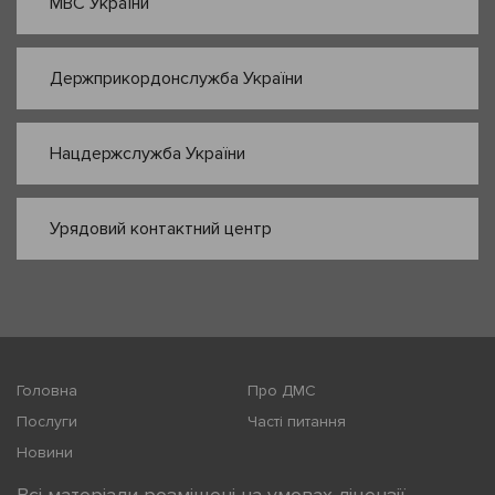
МВС України
Держприкордонслужба України
Нацдержслужба України
Урядовий контактний центр
Головна
Про ДМС
Послуги
Часті питання
Новини
Всі матеріали розміщені на умовах ліцензії