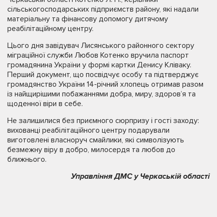
сільськогосподарських підприємств району, які надали
матеріальну та фінансову допомогу дитячому
реабілітаційному центру.
Цього дня завідувач Лисянського районного сектору
міграційної служби Любов Котенко вручила паспорт
громадянина України у формі картки Денису Кліваку.
Перший документ, що посвідчує особу та підтверджує
громадянство України 14-річний хлопець отримав разом
із найщирішими побажаннями добра, миру, здоров’я та
щоденної віри в себе.
Не залишилися без приємного сюрпризу і гості заходу:
вихованці реабілітаційного центру подарували
виготовлені власноруч смайлики, які символізують
безмежну віру в добро, милосердя та любов до
ближнього.
Управління ДМС у Черкаській області