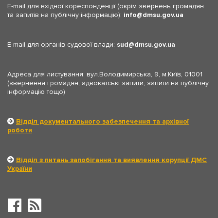
E-mail для вхідної кореспонденції (окрім звернень громадян
та запитів на публічну інформацію):
info
dmsu.gov.ua
E-mail для органів судової влади:
sud
dmsu.gov.ua
Адреса для листування: вул.Володимирська, 9, м.Київ, 01001
(звернення громадян, адвокатські запити, запити на публічну
інформацію тощо)
Відділ документального забезпечення та архівної
роботи
Відділ з питань запобігання та виявлення корупції ДМС
України