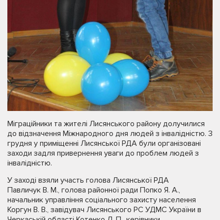
Міграційники та жителі Лисянського району долучилися
до відзначення Міжнародного дня людей з інвалідністю. 3
грудня у приміщенні Лисянської РДА були організовані
заходи задля привернення уваги до проблем людей з
інвалідністю.
У заході взяли участь голова Лисянської РДА
Павличук В. М., голова районної ради Попко Я. А.,
начальник управління соціального захисту населення
Коргун В. В., завідувач Лисянського РС УДМС України в
Черкаській області Котенко Л. П., керівники